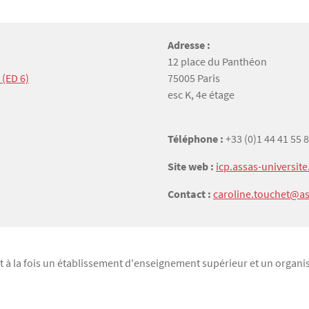
Adresse :
12 place du Panthéon
 (ED 6)
75005 Paris
esc K, 4e étage
Téléphone :
+33 (0)1 44 41 55 
Site web :
icp.assas-universite
Contact :
caroline.touchet@ass
 est à la fois un établissement d'enseignement supérieur et un organ