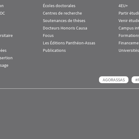
on
Écoles doctorales
4EU+
OOC
Centres de recherche
Partir étud
Soutenances de thèses
Venir étudi
Docteurs Honoris Causa
Campus in
rsitaire
Focus
Formations
Les Éditions Panthéon-Assas
Financeme
nées
Publications
Universités
nsertion
ssage
AGORASSAS
#