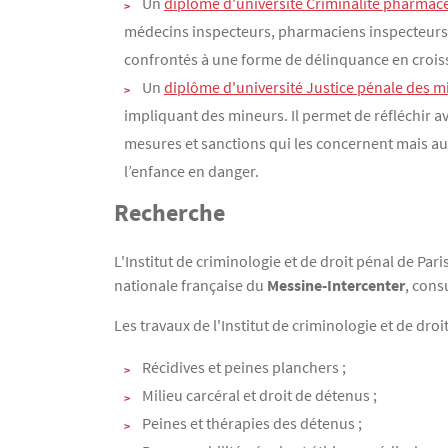
Un
diplôme d'université Criminalité pharmac
médecins inspecteurs, pharmaciens inspecteurs, 
confrontés à une forme de délinquance en croiss
Un
diplôme d'université Justice pénale des m
impliquant des mineurs. Il permet de réfléchir av
mesures et sanctions qui les concernent mais auss
l’enfance en danger.
Recherche
L'Institut de criminologie et de droit pénal de Pari
nationale française du
Messine-Intercenter
, cons
Les travaux de l'Institut de criminologie et de droi
Récidives et peines planchers ;
Milieu carcéral et droit de détenus ;
Peines et thérapies des détenus ;