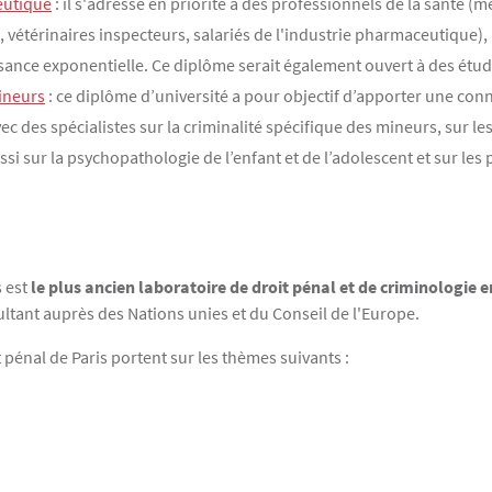
eutique
: il s'adresse en priorité à des professionnels de la santé (
vétérinaires inspecteurs, salariés de l'industrie pharmaceutique),
ance exponentielle. Ce diplôme serait également ouvert à des étud
ineurs
: ce diplôme d’université a pour objectif d’apporter une co
ec des spécialistes sur la criminalité spécifique des mineurs, sur l
i sur la psychopathologie de l’enfant et de l’adolescent et sur les p
s est
le plus ancien laboratoire de droit pénal et de criminologie 
ultant auprès des Nations unies et du Conseil de l'Europe.
t pénal de Paris portent sur les thèmes suivants :