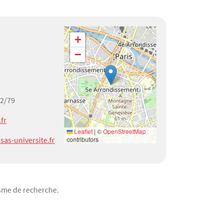
Géolocalisation
+
−
82/79
.fr
Leaflet
|
©
OpenStreetMap
as-universite.fr
contributors
isme de recherche.