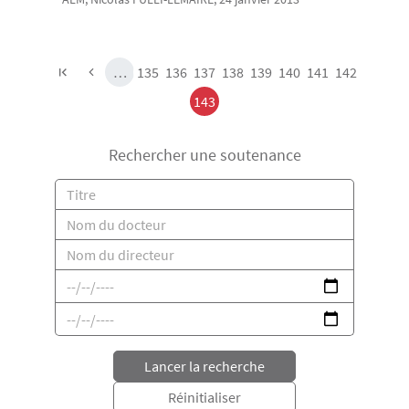
Pagination
Page
Page
Page
Page
Page
Page
Page
Page
…
135
136
137
138
139
140
141
142
Page
143
Rechercher une soutenance