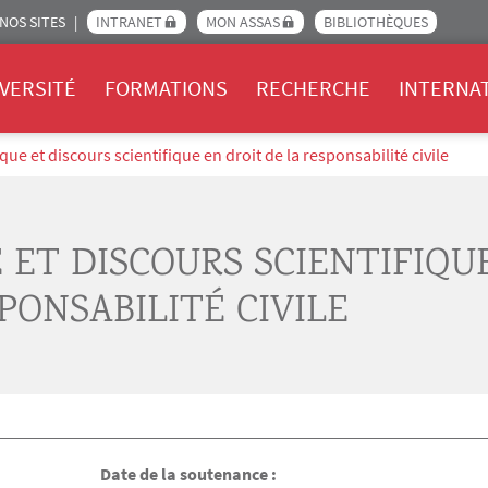
NOS SITES
INTRANET
MON ASSAS
BIBLIOTHÈQUES
Assas
VERSITÉ
FORMATIONS
RECHERCHE
INTERNA
que et discours scientifique en droit de la responsabilité civile
 ET DISCOURS SCIENTIFIQU
PONSABILITÉ CIVILE
Date de la soutenance :