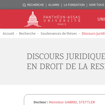
Menu liste sites Assas
RECHERCHE
ALUMNI
LA FONDATION
VOIR TOUS 
Menu 
Logo
UNI
Aller au contenu principal
Fil d'Ariane
Accueil
Recherche
Soutenances de thèses
Discours juridi
DISCOURS JURIDIQUE
EN DROIT DE LA RES
Docteur :
Monsieur GABRIEL STETTLER