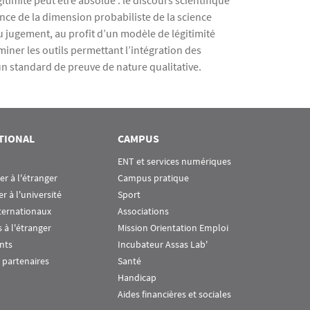
gitimité peut être absolue : le discours scientifique
ence de la dimension probabiliste de la science
jugement, au profit d’un modèle de légitimité
iner les outils permettant l’intégration des
un standard de preuve de nature qualitative.
TIONAL
CAMPUS
ENT et services numériques
ier à l'étranger
Campus pratique
er à l'université
Sport
ternationaux
Associations
 à l'étranger
Mission Orientation Emploi
nts
Incubateur Assas Lab'
 partenaires
Santé
Handicap
Aides financières et sociales