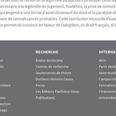
 la décision et renforcer la légitimité du discours juridique. Cette lé
cessaire à la légitimité du jugement. Toutefois, la prise de consci
 engendre une forme d’asservissement du droit et la paralysie du 
base de connaissances probables. Cette conclusion nécessite d’exam
s permet de conclure en faveur de l’adoption, en droit français, d’
RECHERCHE
INTERNA
on
Écoles doctorales
4EU+
OOC
Centres de recherche
Partir étud
Soutenances de thèses
Venir étudi
Docteurs Honoris Causa
Campus in
rsitaire
Focus
Formations
Les Éditions Panthéon-Assas
Financeme
nées
Publications
Universités
nsertion
ssage