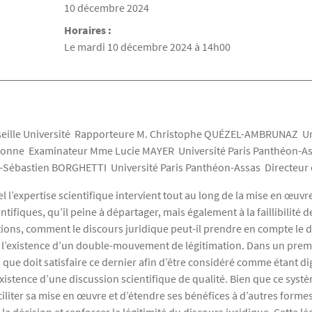
Date de la soutenance
10 décembre 2024
Horaires :
Le mardi 10 décembre 2024 à 14h00
le Université Rapporteure M. Christophe QUÉZEL-AMBRUNAZ Univ
bonne Examinateur Mme Lucie MAYER Université Paris Panthéon-A
-Sébastien BORGHETTI Université Paris Panthéon-Assas Directeur 
 l’expertise scientifique intervient tout au long de la mise en œuvre 
tifiques, qu’il peine à départager, mais également à la faillibilité 
tions, comment le discours juridique peut-il prendre en compte le d
s l’existence d’un double-mouvement de légitimation. Dans un premie
 que doit satisfaire ce dernier afin d’être considéré comme étant di
’existence d’une discussion scientifique de qualité. Bien que ce sys
iliter sa mise en œuvre et d’étendre ses bénéfices à d’autres forme