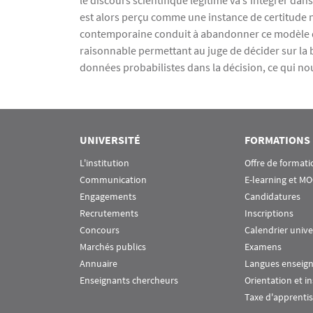
le discours scientifique légitime va s’intégrer dans
est alors perçu comme une instance de certitude né
contemporaine conduit à abandonner ce modèle qui
raisonnable permettant au juge de décider sur la 
données probabilistes dans la décision, ce qui nou
UNIVERSITÉ
FORMATIONS
L'institution
Offre de formati
Communication
E-learning et M
Engagements
Candidatures
Recrutements
Inscriptions
Concours
Calendrier unive
Marchés publics
Examens
Annuaire
Langues enseig
Enseignants chercheurs
Orientation et i
Taxe d'apprenti