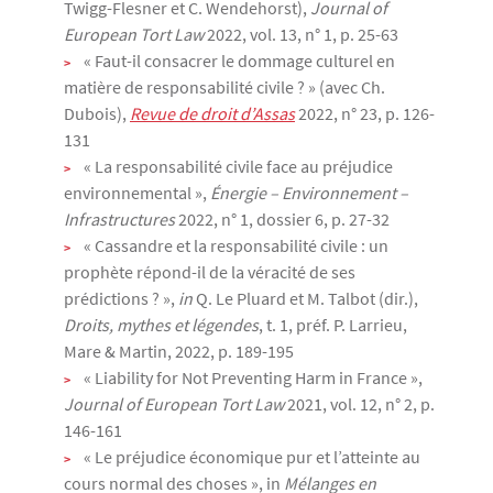
Twigg-Flesner et C. Wendehorst),
Journal of
European Tort Law
2022, vol. 13, n° 1, p. 25-63
« Faut-il consacrer le dommage culturel en
matière de responsabilité civile ? » (avec Ch.
Dubois),
Revue de droit d’Assas
2022, n° 23, p. 126-
131
« La responsabilité civile face au préjudice
environnemental »,
Énergie – Environnement –
Infrastructures
2022, n° 1, dossier 6, p. 27-32
« Cassandre et la responsabilité civile : un
prophète répond-il de la véracité de ses
prédictions ? »,
in
Q. Le Pluard et M. Talbot (dir.),
Droits, mythes et légendes
, t. 1, préf. P. Larrieu,
Mare & Martin, 2022, p. 189-195
« Liability for Not Preventing Harm in France »,
Journal of European Tort Law
2021, vol. 12, n° 2, p.
146-161
« Le préjudice économique pur et l’atteinte au
cours normal des choses », in
Mélanges en