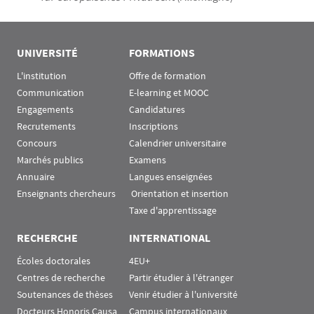
UNIVERSITÉ
FORMATIONS
L'institution
Offre de formation
Communication
E-learning et MOOC
Engagements
Candidatures
Recrutements
Inscriptions
Concours
Calendrier universitaire
Marchés publics
Examens
Annuaire
Langues enseignées
Enseignants chercheurs
 Orientation et insertion
Taxe d'apprentissage
RECHERCHE
INTERNATIONAL
Écoles doctorales
4EU+
Centres de recherche
Partir étudier à l'étranger
Soutenances de thèses
Venir étudier à l'université
Docteurs Honoris Causa
Campus internationaux