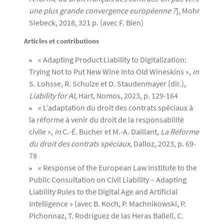
une plus grande convergence européenne ?
], Mohr
Siebeck, 2018, 321 p. (avec F. Bien)
Articles et contributions
« Adapting Product Liability to Digitalization:
Trying Not to Put New Wine Into Old Wineskins »,
in
S. Lohsse, R. Schulze et D. Staudenmayer (dir.),
Liability for AI
, Hart, Nomos, 2023, p. 129-164
« L’adaptation du droit des contrats spéciaux à
la réforme à venir du droit de la responsabilité
civile »,
in
C.-É. Bucher et M.-A. Daillant,
La Réforme
du droit des contrats spéciaux
, Dalloz, 2023, p. 69-
78
« Response of the European Law Institute to the
Public Consultation on Civil Liability – Adapting
Liability Rules to the Digital Age and Artificial
Intelligence » (avec B. Koch, P. Machnikowski, P.
Pichonnaz, T. Rodríguez de las Heras Ballell, C.