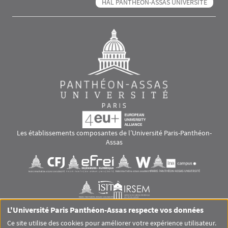
HAL PANTHÉON-ASSAS UNIVERSITÉ
Les établissements composantes de l’Université Paris-Panthéon-
Assas
Images
Visuel svg
Visuel svg
Visuel svg
Visuel svg
Visuel svg
Visuel svg
L'Université Paris Panthéon-Assas respecte vos données
RS footer
Ce site utilise des cookies pour améliorer votre expérience utilisateur.