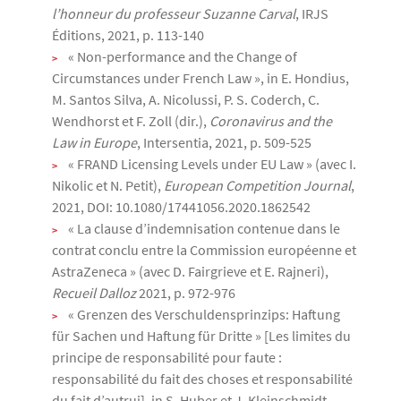
l’honneur du professeur Suzanne Carval
, IRJS
Éditions, 2021, p. 113-140
« Non-performance and the Change of
Circumstances under French Law », in E. Hondius,
M. Santos Silva, A. Nicolussi, P. S. Coderch, C.
Wendhorst et F. Zoll (dir.),
Coronavirus and the
Law in Europe
, Intersentia, 2021, p. 509-525
« FRAND Licensing Levels under EU Law » (avec I.
Nikolic et N. Petit),
European Competition Journal
,
2021, DOI: 10.1080/17441056.2020.1862542
« La clause d’indemnisation contenue dans le
contrat conclu entre la Commission européenne et
AstraZeneca » (avec D. Fairgrieve et E. Rajneri),
Recueil Dalloz
2021, p. 972-976
« Grenzen des Verschuldensprinzips: Haftung
für Sachen und Haftung für Dritte » [Les limites du
principe de responsabilité pour faute :
responsabilité du fait des choses et responsabilité
du fait d’autrui], in S. Huber et J. Kleinschmidt