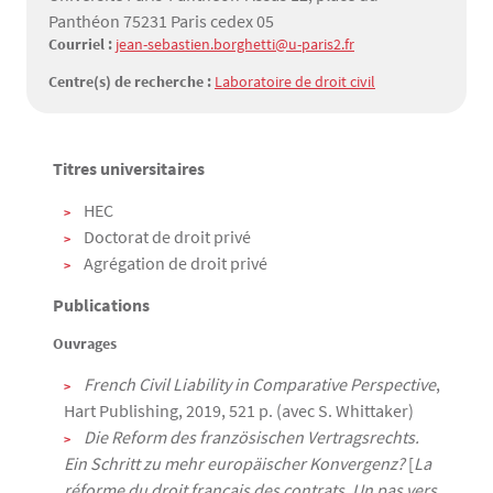
Panthéon 75231 Paris cedex 05
Courriel :
jean-sebastien.borghetti@u-paris2.fr
Centre(s) de recherche :
Laboratoire de droit civil
Titres universitaires
Texte
HEC
Doctorat de droit privé
Agrégation de droit privé
Publications
Ouvrages
French Civil Liability in Comparative Perspective
,
Hart Publishing, 2019, 521 p. (avec S. Whittaker)
Die Reform des französischen Vertragsrechts.
Ein Schritt zu mehr europäischer Konvergenz?
[
La
réforme du droit français des contrats. Un pas vers