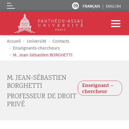
FRANÇAIS
ENGLISH
Logo
Aller au contenu principal
Fil d'Ariane
Accueil
Université
Contacts
Enseignants-chercheurs
M. Jean-Sébastien BORGHETTI
M. JEAN-SÉBASTIEN
BORGHETTI
Enseignant –
chercheur
PROFESSEUR DE DROIT
PRIVÉ