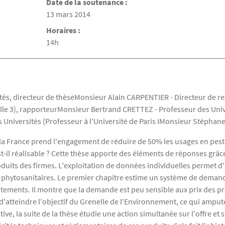
Date de la soutenance :
Date de la soutenance
13 mars 2014
Horaires :
14h
ités, directeur de thèseMonsieur Alain CARPENTIER - Directeur de 
ille 3), rapporteurMonsieur Bertrand CRETTEZ - Professeur des Univ
Universités (Professeur à l'Université de Paris IMonsieur Stéphane
 la France prend l'engagement de réduire de 50% les usages en pest
t-il réalisable ? Cette thèse apporte des éléments de réponses grâc
produits des firmes. L'exploitation de données individuelles permet 
ts phytosanitaires. Le premier chapitre estime un système de dema
ements. Il montre que la demande est peu sensible aux prix des pro
d'atteindre l'objectif du Grenelle de l'Environnement, ce qui amput
tive, la suite de la thèse étudie une action simultanée sur l'offre e