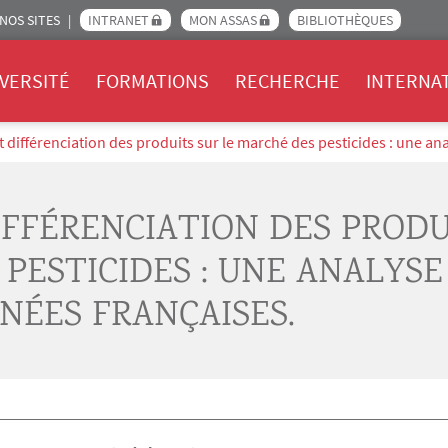
NOS SITES
INTRANET
MON ASSAS
BIBLIOTHÈQUES
Assas
VERSITÉ
FORMATIONS
RECHERCHE
INTERNA
 différenciation des produits sur le marché des pesticides : une a
FFÉRENCIATION DES PRODU
PESTICIDES : UNE ANALYSE
NÉES FRANÇAISES.