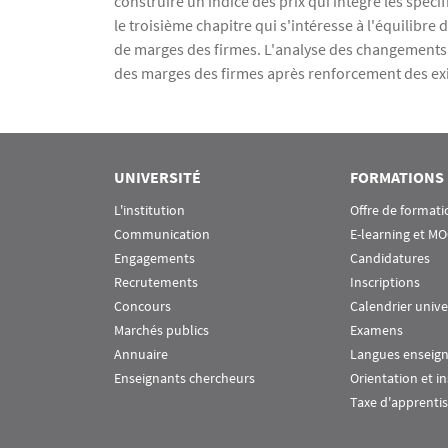
construire un indice des prix qui intègre les spécif
le troisième chapitre qui s'intéresse à l'équilibre
de marges des firmes. L'analyse des changements
des marges des firmes après renforcement des ex
UNIVERSITÉ
FORMATIONS
L'institution
Offre de formati
Communication
E-learning et M
Engagements
Candidatures
Recrutements
Inscriptions
Concours
Calendrier unive
Marchés publics
Examens
Annuaire
Langues enseig
Enseignants chercheurs
Orientation et i
Taxe d'apprenti