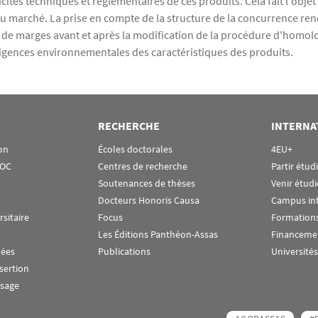
icités techniques et réglementaires de ces produits. Cela fait l'objet
 du marché. La prise en compte de la structure de la concurrence ren
 de marges avant et après la modification de la procédure d'homo
igences environnementales des caractéristiques des produits.
RECHERCHE
INTERNA
on
Écoles doctorales
4EU+
OOC
Centres de recherche
Partir étud
Soutenances de thèses
Venir étudi
Docteurs Honoris Causa
Campus in
rsitaire
Focus
Formations
Les Éditions Panthéon-Assas
Financeme
nées
Publications
Universités
nsertion
ssage