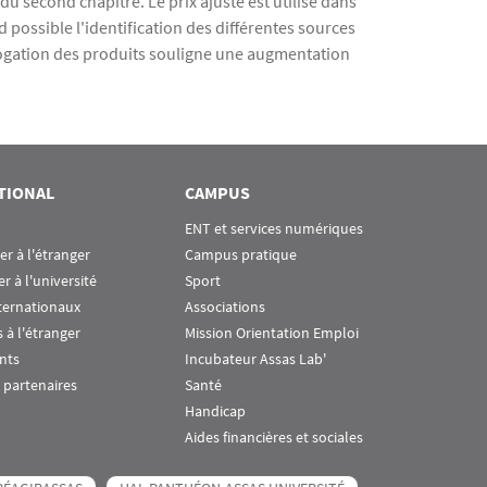
 du second chapitre. Le prix ajusté est utilisé dans
d possible l'identification des différentes sources
logation des produits souligne une augmentation
TIONAL
CAMPUS
ENT et services numériques
ier à l'étranger
Campus pratique
er à l'université
Sport
ternationaux
Associations
 à l'étranger
Mission Orientation Emploi
nts
Incubateur Assas Lab'
 partenaires
Santé
Handicap
Aides financières et sociales