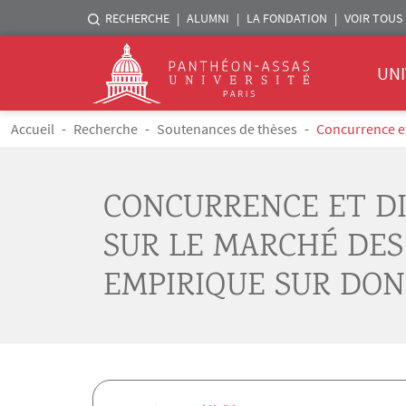
Menu liste sites Assas
RECHERCHE
ALUMNI
LA FONDATION
VOIR TOUS 
Menu 
Logo
UNI
Aller au contenu principal
Fil d'Ariane
Accueil
Recherche
Soutenances de thèses
Concurrence et
CONCURRENCE ET DI
SUR LE MARCHÉ DES 
EMPIRIQUE SUR DON