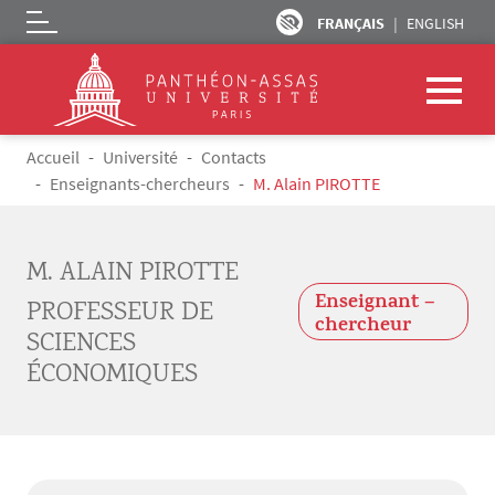
FRANÇAIS
ENGLISH
Logo
Aller au contenu principal
Fil d'Ariane
Accueil
Université
Contacts
Enseignants-chercheurs
M. Alain PIROTTE
M. ALAIN PIROTTE
Enseignant –
PROFESSEUR DE
chercheur
SCIENCES
ÉCONOMIQUES