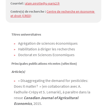
Courriel :
alain.pirotte@u-paris2.fr
Centre(s) de recherche :
Centre de recherche en économie 
et droit (CRED)
Titres universitaires
Texte
Agrégation de sciences économiques
Habilitation à diriger les recherches
Doctorat en Sciences Economiques
Principales publications
récentes (sélection)
Article(s)
« Disaggregating the demand for pesticides:
Does it matter? » (en collaboration avec A.
Fadhuile-Crépy et S. Lemarié), à paraître dans la
revue
Canadian Journal of Agricultural
Economics
, 2015.