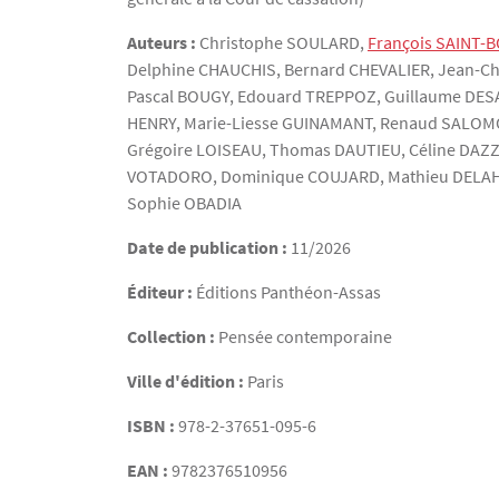
Auteurs :
Christophe
SOULARD
,
François
SAINT-
Delphine
CHAUCHIS
, Bernard
CHEVALIER
, Jean-C
Pascal
BOUGY
, Edouard
TREPPOZ
, Guillaume
DES
HENRY
, Marie-Liesse
GUINAMANT
, Renaud
SALOM
Grégoire
LOISEAU
, Thomas
DAUTIEU
, Céline
DAZ
VOTADORO
, Dominique
COUJARD
, Mathieu
DELA
Sophie
OBADIA
Date de publication :
11/2026
Éditeur :
Éditions Panthéon-Assas
Collection :
Pensée contemporaine
Ville d'édition :
Paris
ISBN :
978-2-37651-095-6
EAN :
9782376510956