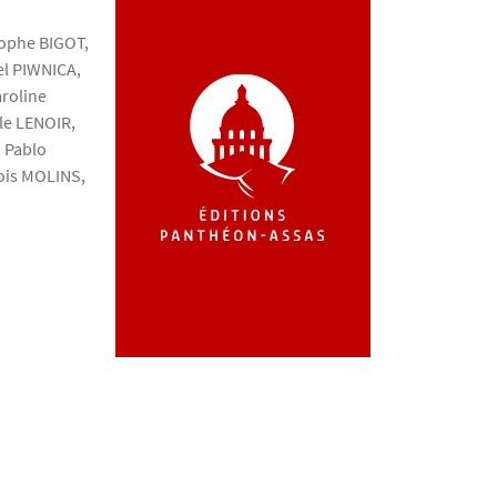
tophe
BIGOT
,
el
PIWNICA
,
aroline
le
LENOIR
,
, Pablo
ois
MOLINS
,