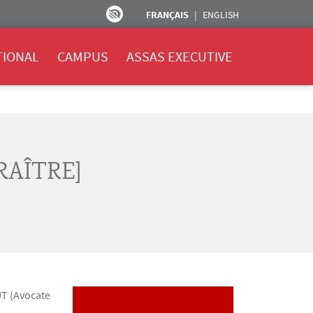
FRANÇAIS
ENGLISH
TIONAL
CAMPUS
ASSAS EXECUTIVE
RAÎTRE]
UT
(Avocate