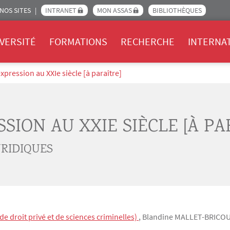
NOS SITES
INTRANET
MON ASSAS
BIBLIOTHÈQUES
Assas
VERSITÉ
FORMATIONS
RECHERCHE
INTERNA
expression au XXIe siècle [à paraître]
SSION AU XXIE SIÈCLE [À PA
URIDIQUES
e droit privé et de sciences criminelles)
,
Blandine
MALLET-BRICO