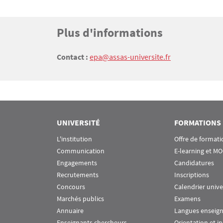
Titre
Plus d'informations
Bloc(s) libre(s)
Texte
Contact :
epa@assas-universite.fr
UNIVERSITÉ
FORMATIONS
L'institution
Offre de formati
Communication
E-learning et M
Engagements
Candidatures
Recrutements
Inscriptions
Concours
Calendrier unive
Marchés publics
Examens
Annuaire
Langues enseig
Enseignants chercheurs
Orientation et i