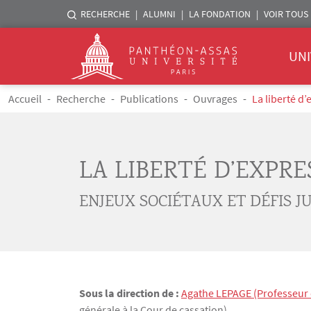
Menu liste sites Assas
RECHERCHE
ALUMNI
LA FONDATION
VOIR TOUS 
Menu 
Logo
UNI
Aller au contenu principal
Fil d'Ariane
Accueil
Recherche
Publications
Ouvrages
La liberté d’
LA LIBERTÉ D’EXPRE
ENJEUX SOCIÉTAUX ET DÉFIS J
Sous la direction de :
Agathe
LEPAGE
(Professeur d
générale à la Cour de cassation)