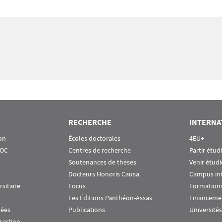
RECHERCHE
INTERNA
on
Écoles doctorales
4EU+
OOC
Centres de recherche
Partir étud
Soutenances de thèses
Venir étudi
Docteurs Honoris Causa
Campus in
rsitaire
Focus
Formations
Les Éditions Panthéon-Assas
Financeme
nées
Publications
Universités
nsertion