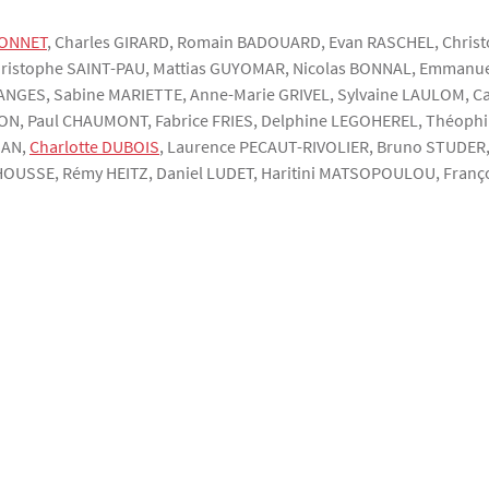
BONNET
, Charles
GIRARD
, Romain
BADOUARD
, Evan
RASCHEL
, Chris
hristophe
SAINT-PAU
, Mattias
GUYOMAR
, Nicolas
BONNAL
, Emmanu
ANGES
, Sabine
MARIETTE
, Anne-Marie
GRIVEL
, Sylvaine
LAULOM
, C
ON
, Paul
CHAUMONT
, Fabrice
FRIES
, Delphine
LEGOHEREL
, Théophi
ZAN
,
Charlotte
DUBOIS
, Laurence
PECAUT-RIVOLIER
, Bruno
STUDER
HOUSSE
, Rémy
HEITZ
, Daniel
LUDET
, Haritini
MATSOPOULOU
, Franç