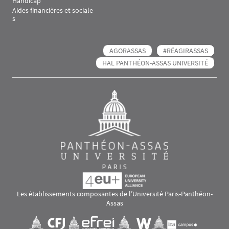
Handicap
Aides financières et sociale
s
AGORASSAS
#RÉAGIRASSAS
HAL PANTHÉON-ASSAS UNIVERSITÉ
Les établissements composantes de l’Université Paris-Panthéon-
Assas
Images
Visuel svg
Visuel svg
Visuel svg
Visuel svg