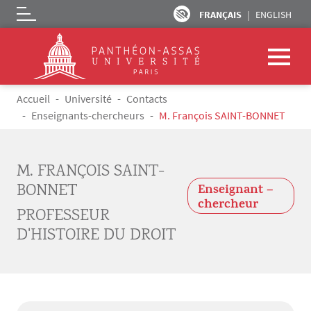
FRANÇAIS
ENGLISH
Logo
Aller au contenu principal
Fil d'Ariane
Accueil
Université
Contacts
Enseignants-chercheurs
M. François SAINT-BONNET
M. FRANÇOIS SAINT-
BONNET
Enseignant –
chercheur
PROFESSEUR
D'HISTOIRE DU DROIT