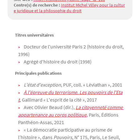
Centre(s) de recherche :
Institut Michel Villey pour la cultur
e juridique et la philosophie du droit
Titres universitaires
Texte
Docteur de l'université Paris 2 (histoire du droit,
1996)
Agrégé d'histoire du droit (1998)
Principales publications
L'état d'exception
, PUF, coll. « Léviathan », 2001
À l'épreuve du terrorisme. Les pouvoirs de l'Eta
t
, Gallimard « L'esprit de la cité », 2017
Avec Olivier Beaud (dir.),
La citoyenneté comme 
appartenance au corps politique
, Paris, Éditions
Panthéon-Assas, 2021
« La démocratie participative au prisme de
l’histoire », dans
Pouvoirs
, N° 175, Paris, Le Seuil,