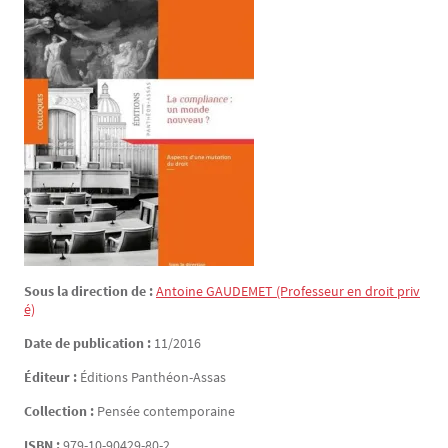
Sous la direction de :
Antoine
GAUDEMET
(Professeur en droit priv
é)
Date de publication :
11/2016
Éditeur :
Éditions Panthéon-Assas
Collection :
Pensée contemporaine
ISBN :
979-10-90429-80-2