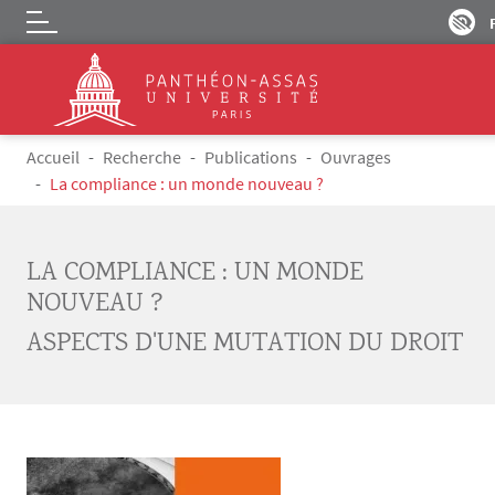
Logo
Aller au contenu principal
Fil d'Ariane
Accueil
Recherche
Publications
Ouvrages
La compliance : un monde nouveau ?
LA COMPLIANCE : UN MONDE
NOUVEAU ?
ASPECTS D'UNE MUTATION DU DROIT