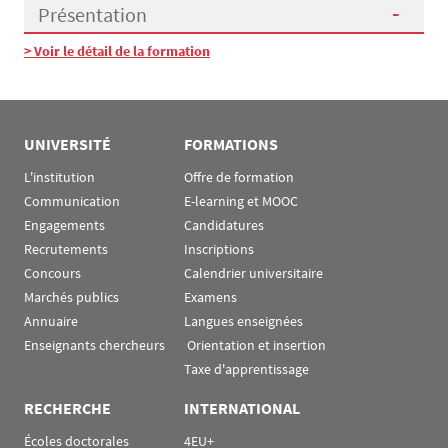
Présentation
> Voir le détail de la formation
Présentation
UNIVERSITÉ
FORMATIONS
L'institution
Offre de formation
Communication
E-learning et MOOC
Engagements
Candidatures
Recrutements
Inscriptions
Concours
Calendrier universitaire
Marchés publics
Examens
Annuaire
Langues enseignées
Enseignants chercheurs
 Orientation et insertion
Taxe d'apprentissage
RECHERCHE
INTERNATIONAL
Écoles doctorales
4EU+