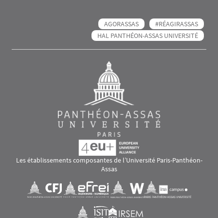
AGORASSAS
#RÉAGIRASSAS
HAL PANTHÉON-ASSAS UNIVERSITÉ
Les établissements composantes de l’Université Paris-Panthéon-
Assas
Images
Visuel svg
Visuel svg
Visuel svg
Visuel svg
Visuel svg
Visuel svg