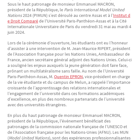
Sous le haut patronage de monsieur Emmanuel MACRON,
Texte
président de la République, le
Paris International Model United
Nations
2024 (PIMUN) s’est déroulé au centre Assas et à l’
Institut d
e Droit Comparé
de l'Université Paris-Panthéon-Assas et à la Cité
Internationale Universitaire de Paris du vendredi 31 mai au mardi 4
juin 2024.
Lors de la cérémonie d’ouverture, les étudiants ont eu l’honneur
d’assister à une intervention de M. Jean-Maurice RIPERT, président
de l’Association française pour les Nations Unies, Ambassadeur de
France, ancien secrétaire général adjoint des Nations Unies. Celui-ci
a souligné les enjeux auxquels la jeune génération doit faire face,
prônant un multilatéralisme sans faille. Au nom de l’Université
Paris-Panthéon-Assas, M.
Quentin EPRON
, vice-président en charge
de la vie étudiante et du campus de Melun, a rappelé l’importance
croissante de l’apprentissage des relations internationales et
l’engagement de l’université dans ces formations académiques
d’excellence, en plus des nombreux partenariats de l’université
avec des universités étrangères.
En plus du haut patronage de monsieur Emmanuel MACRON,
président de la République, l'événement bénéficiait des
patronages de la commission nationale française de l’UNESCO et
de l’Association française pour les Nations-Unies (AFNU). Les MUN
(
Model United Nations
), sont des expériences professionnalisantes