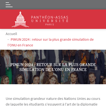
Logo
Aller au contenu principal
Fil d'Ariane
Accueil
PIMUN 2024 : retour sur la plus grande simulation de
l’ONU en France
PIMUN 2024 : RETOUR SUR LA PLUS GRANDE
SIMULATION DE L’ONU EN FRANCE
Une simulation grandeur nature des Nations Unies au cours
de laquelle les étudiants s'essayent à l'art de la diplomatie