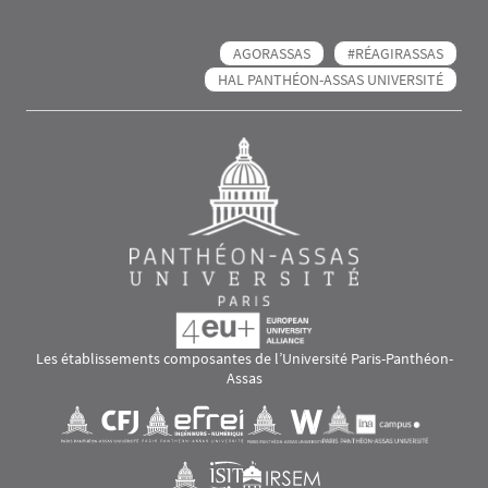
AGORASSAS
#RÉAGIRASSAS
HAL PANTHÉON-ASSAS UNIVERSITÉ
Les établissements composantes de l’Université Paris-Panthéon-
Assas
Images
Visuel svg
Visuel svg
Visuel svg
Visuel svg
Visuel svg
Visuel svg