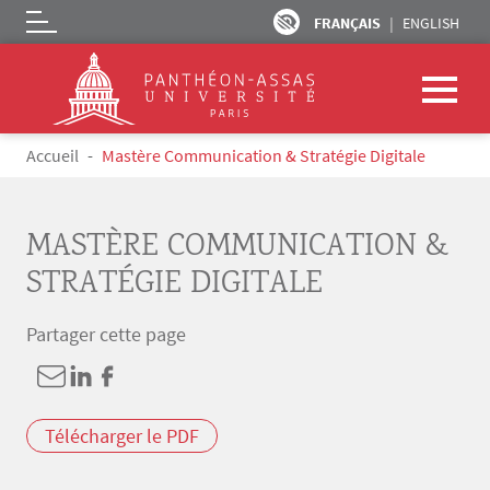
FRANÇAIS
ENGLISH
Logo
Aller au contenu principal
Fil d'Ariane
Accueil
Mastère Communication & Stratégie Digitale
MASTÈRE COMMUNICATION &
STRATÉGIE DIGITALE
Partager cette page
Télécharger le PDF