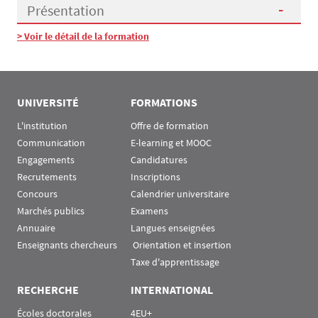
Présentation
> Voir le détail de la formation
Présentation
UNIVERSITÉ
FORMATIONS
L'institution
Offre de formation
Communication
E-learning et MOOC
Engagements
Candidatures
Recrutements
Inscriptions
Concours
Calendrier universitaire
Marchés publics
Examens
Annuaire
Langues enseignées
Enseignants chercheurs
 Orientation et insertion
Taxe d'apprentissage
RECHERCHE
INTERNATIONAL
Écoles doctorales
4EU+