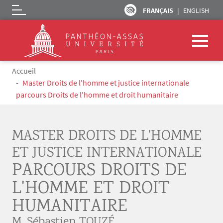
FRANÇAIS
ENGLISH
Logo
Aller au contenu principal
Fil d'Ariane
Accueil
Master Droits de l'homme et justice internationale
parcours Droits de l'homme et droit humanitaire
MASTER DROITS DE L'HOMME
ET JUSTICE INTERNATIONALE
PARCOURS DROITS DE
L'HOMME ET DROIT
HUMANITAIRE
M. Sébastien TOUZÉ