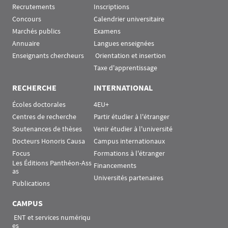
Recrutements
Inscriptions
Concours
Calendrier universitaire
Marchés publics
Examens
Annuaire
Langues enseignées
Enseignants chercheurs
 Orientation et insertion
Taxe d'apprentissage
RECHERCHE
INTERNATIONAL
Écoles doctorales
4EU+
Centres de recherche
Partir étudier à l'étranger
Soutenances de thèses
Venir étudier à l'université
Docteurs Honoris Causa
Campus internationaux
Focus
Formations à l'étranger
Les Éditions Panthéon-Ass
Financements
as
Universités partenaires
Publications
CAMPUS
 ENT et services numériqu
es