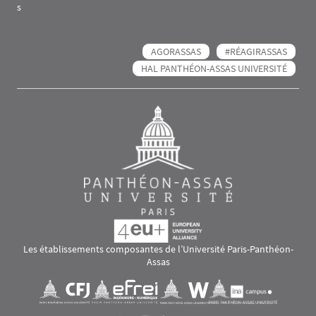
s
AGORASSAS
#RÉAGIRASSAS
HAL PANTHÉON-ASSAS UNIVERSITÉ
Les établissements composantes de l’Université Paris-Panthéon-
Assas
Images
Visuel svg
Visuel svg
Visuel svg
Visuel svg