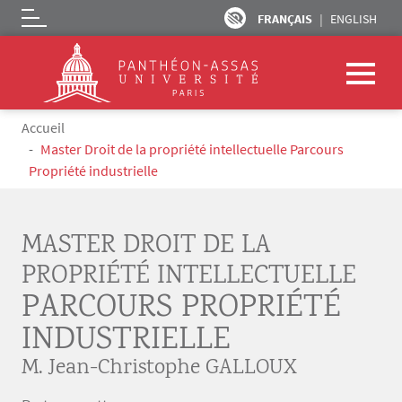
FRANÇAIS
ENGLISH
Logo
Aller au contenu principal
Fil d'Ariane
Accueil
Master Droit de la propriété intellectuelle Parcours
Propriété industrielle
MASTER DROIT DE LA
PROPRIÉTÉ INTELLECTUELLE
PARCOURS PROPRIÉTÉ
INDUSTRIELLE
M. Jean-Christophe GALLOUX