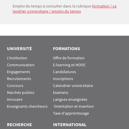
Emploi du temps à consulter dans la rubrique
formation / ca
Bloc(s) libre(s)
Texte
lendrier universitaire / emploi du temps
UNIVERSITÉ
FORMATIONS
L'institution
Offre de formation
Communication
E-learning et MOOC
Engagements
Candidatures
Recrutements
Inscriptions
Concours
Calendrier universitaire
Marchés publics
Examens
Annuaire
Langues enseignées
Enseignants chercheurs
 Orientation et insertion
Taxe d'apprentissage
RECHERCHE
INTERNATIONAL