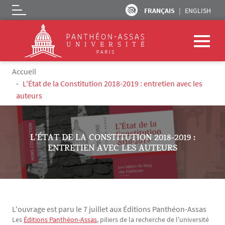
FRANÇAIS
ENGLISH
Logo
Aller au contenu principal
Fil d'Ariane
Accueil
L'État de la Constitution 2018-2019 : entretien avec les
auteurs
L'ÉTAT DE LA CONSTITUTION 2018-2019 :
ENTRETIEN AVEC LES AUTEURS
L'ouvrage est paru le 7 juillet aux Éditions Panthéon-Assas
Les
Éditions Panthéon-Assas
, piliers de la recherche de l'université
Texte