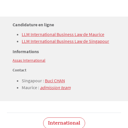
Titre
Candidature en ligne
Bloc(s) libre(s)
Texte
LLM International Business Law de Maurice
LLM International Business Law de Singapour
Titre
Informations
Assas International
Texte
Contact
Singapour :
Buci CHAN
Maurice :
admission team
International