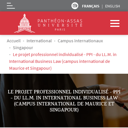
FRANÇAIS
ENGLISH
Logo
Aller au contenu principal
Fil d'Ariane
Accueil
International
Campus internationaux
Singapour
Le projet professionnel individualisé - PPI - du LL.M. in
International Business Law (campus international de
Maurice et Singapour)
LE PROJET PROFESSIONNEL INDIVIDUALISÉ - PPI
- DU LL.M. IN INTERNATIONAL BUSINESS LAW
(CAMPUS INTERNATIONAL DE MAURICE ET
SINGAPOUR)