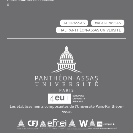
s
AGORASSAS
#RÉAGIRASSAS
HAL PANTHÉON-ASSAS UNIVERSITÉ
Les établissements composantes de l’Université Paris-Panthéon-
Assas
Images
Visuel svg
Visuel svg
Visuel svg
Visuel svg