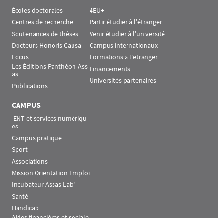
Écoles doctorales
4EU+
Centres de recherche
Partir étudier à l'étranger
Soutenances de thèses
Venir étudier à l'université
Docteurs Honoris Causa
Campus internationaux
Focus
Formations à l'étranger
Les Éditions Panthéon-Ass
Financements
as
Universités partenaires
Publications
CAMPUS
 ENT et services numériqu
es
Campus pratique
Sport
Associations
Mission Orientation Emploi
Incubateur Assas Lab'
Santé
Handicap
Aides financières et sociale