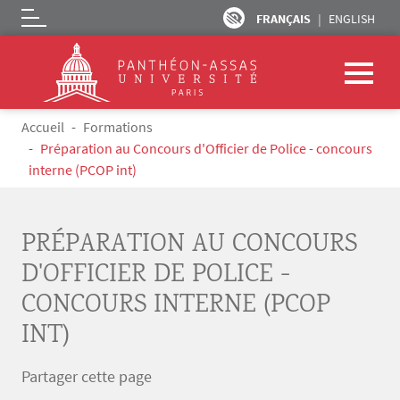
FRANÇAIS
ENGLISH
Logo
Aller au contenu principal
Fil d'Ariane
Accueil
Formations
Préparation au Concours d'Officier de Police - concours
interne (PCOP int)
PRÉPARATION AU CONCOURS
D'OFFICIER DE POLICE -
CONCOURS INTERNE (PCOP
INT)
Partager cette page