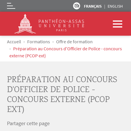
FRANÇAIS
ENGLISH
Logo
Aller au contenu principal
Fil d'Ariane
Accueil
Formations
Offre de formation
Préparation au Concours d'Officier de Police - concours
externe (PCOP ext)
PRÉPARATION AU CONCOURS
D'OFFICIER DE POLICE -
CONCOURS EXTERNE (PCOP
EXT)
Partager cette page