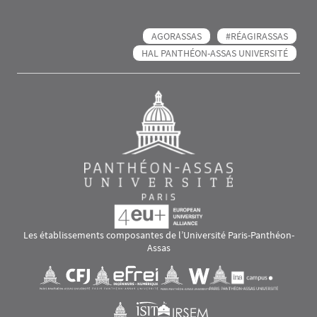
AGORASSAS
#RÉAGIRASSAS
HAL PANTHÉON-ASSAS UNIVERSITÉ
Les établissements composantes de l’Université Paris-Panthéon-
Assas
Images
Visuel svg
Visuel svg
Visuel svg
Visuel svg
Visuel svg
Visuel svg