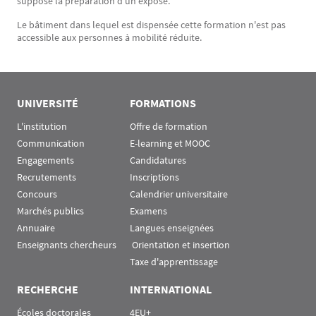
suppose la préparation d’un exposé.
Le bâtiment dans lequel est dispensée cette formation n'est pas
accessible aux personnes à mobilité réduite.
UNIVERSITÉ
FORMATIONS
L'institution
Offre de formation
Communication
E-learning et MOOC
Engagements
Candidatures
Recrutements
Inscriptions
Concours
Calendrier universitaire
Marchés publics
Examens
Annuaire
Langues enseignées
Enseignants chercheurs
 Orientation et insertion
Taxe d'apprentissage
RECHERCHE
INTERNATIONAL
Écoles doctorales
4EU+