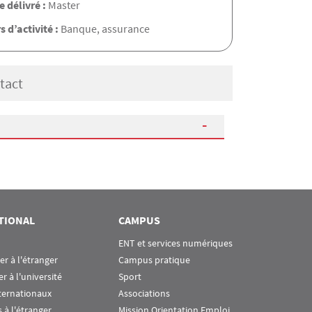
 délivré :
Master
s d’activité :
Banque, assurance
tact
TIONAL
CAMPUS
ENT et services numériques
ier à l'étranger
Campus pratique
er à l'université
Sport
ternationaux
Associations
 à l'étranger
Mission Orientation Emploi