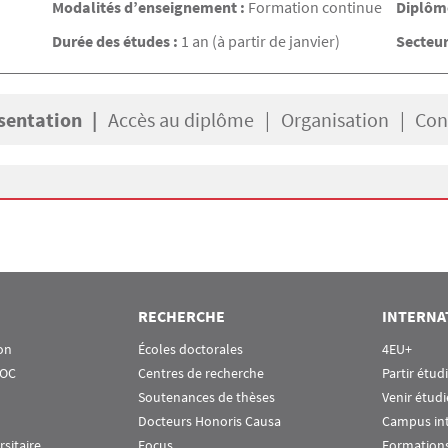
Modalités d’enseignement :
Formation continue
Diplôme
Durée des études :
1 an (à partir de janvier)
Secteur
sentation
Accès au diplôme
Organisation
Con
RECHERCHE
INTERNA
on
Écoles doctorales
4EU+
OOC
Centres de recherche
Partir étud
Soutenances de thèses
Venir étudi
Docteurs Honoris Causa
Campus in
rsitaire
Focus
Formations