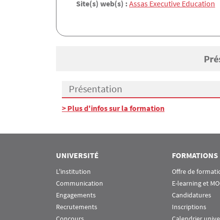
Site(s) web(s) :
Assas Executive Education
Pré
Présentation
Présentation
> Plus d'infos sur la formation
UNIVERSITÉ
FORMATIONS
L'institution
Offre de formati
Communication
E-learning et M
Engagements
Candidatures
Recrutements
Inscriptions
Concours
Calendrier unive