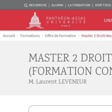
Menu liste sites Assas
RECHERCHE
ALUMNI
LA FONDATION
VOIR TOUS 
Menu 
Logo
UNI
Aller au contenu principal
Fil d'Ariane
Accueil
Formations
Offre de formation
Master 2 Droit de
MASTER 2 DROIT
(FORMATION CO
M. Laurent LEVENEUR