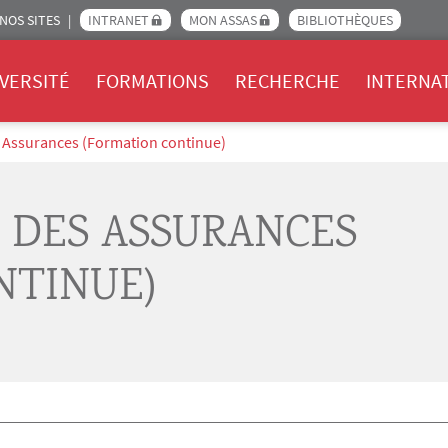
NOS SITES
INTRANET
MON ASSAS
BIBLIOTHÈQUES
Assas
VERSITÉ
FORMATIONS
RECHERCHE
INTERNA
s Assurances (Formation continue)
 DES ASSURANCES
NTINUE)