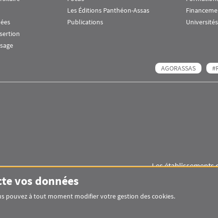
Les Éditions Panthéon-Assas
Financeme
nées
Publications
Universités
nsertion
ssage
AGORASSAS
#
Les établissements 
Images
Visuel svg
Visuel svg
cte vos données
Vous pouvez à tout moment modifier votre gestion des cookies.
Pied de page Assas Principal
SITEMAP
GLOSSAIRE
MENTIONS LÉGAL