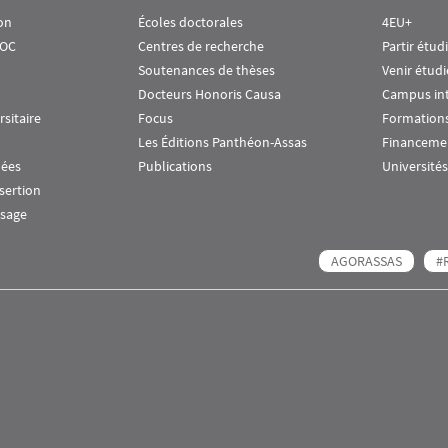
on
Écoles doctorales
4EU+
OOC
Centres de recherche
Partir étud
Soutenances de thèses
Venir étudi
Docteurs Honoris Causa
Campus in
rsitaire
Focus
Formations
Les Éditions Panthéon-Assas
Financeme
nées
Publications
Universités
nsertion
ssage
AGORASSAS
#