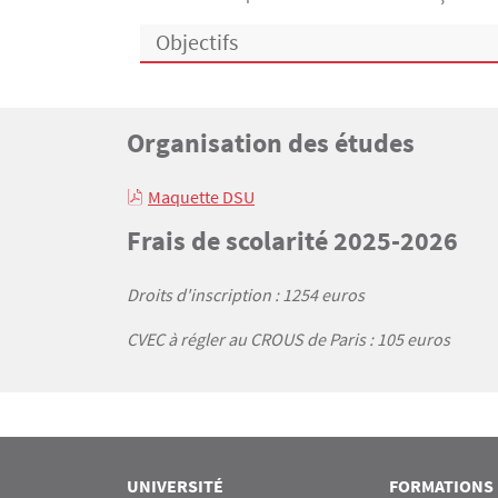
Objectifs
Titre
Organisation des études
Bloc(s) libre(s)
Texte
Maquette DSU
Titre
Frais de scolarité 2025-2026
Texte
Droits d'inscription : 1254 euros
CVEC à régler au CROUS de Paris : 105 euros
UNIVERSITÉ
FORMATIONS