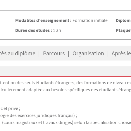
Modalités d’enseignement :
Formation initiale
Diplôme
Durée des études :
1 an
Plaquet
cès au diplôme
Parcours
Organisation
Après l
ttention des seuls étudiants étrangers, des formations de niveau ma
ticulièrement adaptée aux besoins spécifiques des étudiants étran
 et privé ;
ie des exercices juridiques français) ;
cours magistraux et travaux dirigés) selon la spécialisation choisie