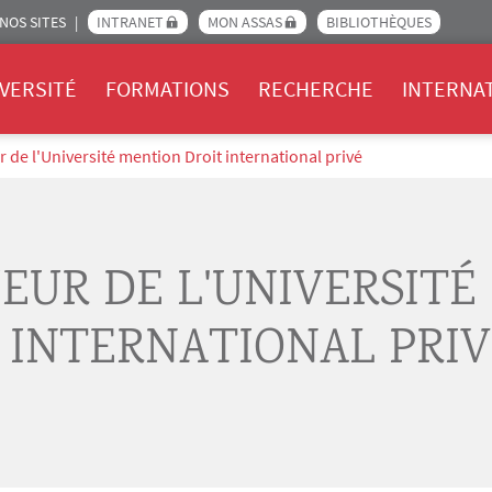
NOS SITES
INTRANET
MON ASSAS
BIBLIOTHÈQUES
Assas
VERSITÉ
FORMATIONS
RECHERCHE
INTERNA
de l'Université mention Droit international privé
EUR DE L'UNIVERSITÉ
 INTERNATIONAL PRIV