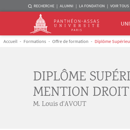
Menu liste sites Assas
RECHERCHE
ALUMNI
LA FONDATION
VOIR TOUS 
Menu 
Logo
UNI
Aller au contenu principal
Fil d'Ariane
Accueil
Formations
Offre de formation
Diplôme Supérieur 
DIPLÔME SUPÉRI
MENTION DROIT
M. Louis d'AVOUT