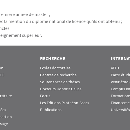
première année de master ;
 la mention du diplôme national de licence qu'ils ont obtenu ;
ctes ;
seignement supérieur.
RECHERCHE
INTERNA
on
Écoles doctorales
4EU+
OOC
Centres de recherche
Partir étud
Soutenances de thèses
Venir étudi
Docteurs Honoris Causa
Campus in
rsitaire
Focus
Formations
Les Éditions Panthéon-Assas
Financeme
nées
Publications
Universités
nsertion
ssage