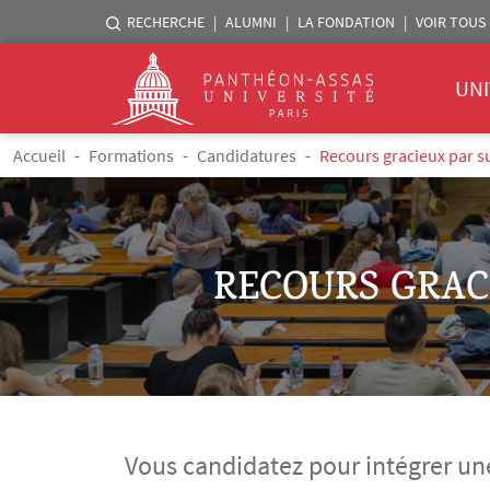
Menu liste sites Assas
RECHERCHE
ALUMNI
LA FONDATION
VOIR TOUS 
Menu 
Logo
UNI
Aller au contenu principal
Fil d'Ariane
Accueil
Formations
Candidatures
Recours gracieux par s
RECOURS GRAC
Vous candidatez pour intégrer un