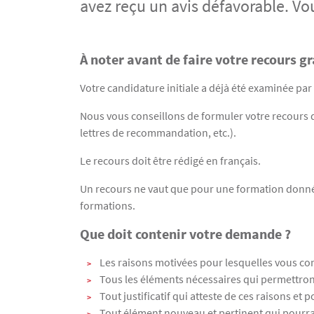
avez reçu un avis défavorable. Vo
À noter avant de faire votre recours g
Texte
Votre candidature initiale a déjà été examinée 
Nous vous conseillons de formuler votre recours d
lettres de recommandation, etc.).
Le recours doit être rédigé en français.
Un recours ne vaut que pour une formation donnée
formations.
Que doit contenir votre demande ?
Les raisons motivées pour lesquelles vous conte
Tous les éléments nécessaires qui permettron
Tout justificatif qui atteste de ces raisons et 
Tout élément nouveau et pertinent qui pourr