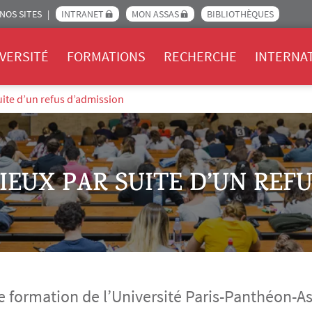
NOS SITES
INTRANET
MON ASSAS
BIBLIOTHÈQUES
Assas
VERSITÉ
FORMATIONS
RECHERCHE
INTERNA
uite d’un refus d’admission
IEUX PAR SUITE D’UN REFU
e formation de l’Université Paris-Panthéon-As