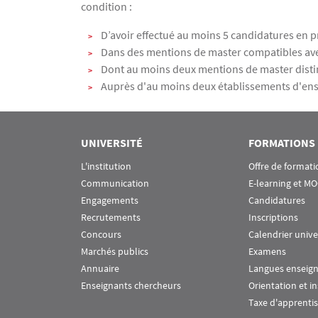
condition :
D’avoir effectué au moins 5 candidatures en 
Dans des mentions de master compatibles avec
Dont au moins deux mentions de master distin
Auprès d'au moins deux établissements d'en
UNIVERSITÉ
FORMATIONS
L'institution
Offre de formati
Communication
E-learning et M
Engagements
Candidatures
Recrutements
Inscriptions
Concours
Calendrier unive
Marchés publics
Examens
Annuaire
Langues enseig
Enseignants chercheurs
Orientation et i
Taxe d'apprenti