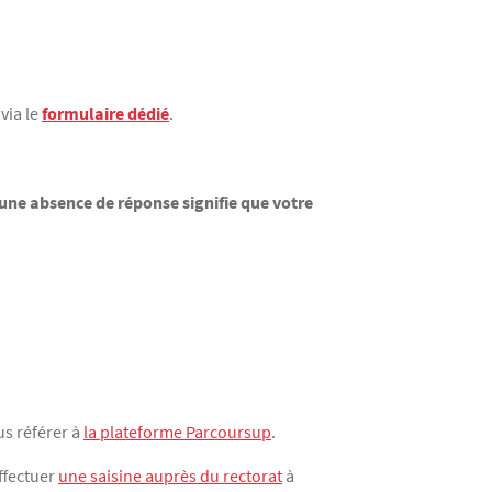
via le
formulaire dédié
.
 une absence de réponse signifie que votre
us référer à
la plateforme Parcoursup
.
ffectuer
une saisine auprès du rectorat
à