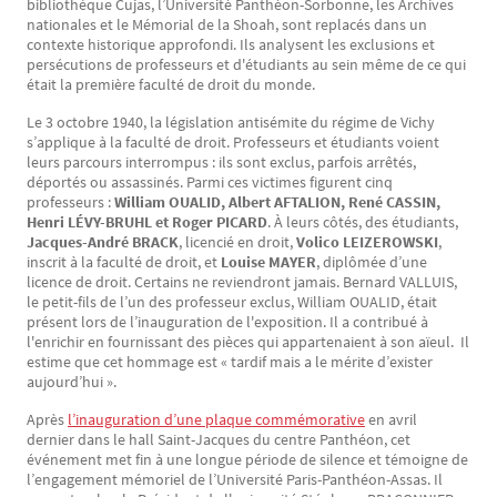
bibliothèque Cujas, l’Université Panthéon-Sorbonne, les Archives
nationales et le Mémorial de la Shoah, sont replacés dans un
contexte historique approfondi. Ils analysent les exclusions et
persécutions de professeurs et d'étudiants au sein même de ce qui
était la première faculté de droit du monde.
Le 3 octobre 1940, la législation antisémite du régime de Vichy
s’applique à la faculté de droit. Professeurs et étudiants voient
leurs parcours interrompus : ils sont exclus, parfois arrêtés,
déportés ou assassinés. Parmi ces victimes figurent cinq
professeurs :
William OUALID, Albert AFTALION, René CASSIN,
Henri LÉVY-BRUHL et Roger PICARD
. À leurs côtés, des étudiants,
Jacques-André BRACK
, licencié en droit,
Volico LEIZEROWSKI
,
inscrit à la faculté de droit, et
Louise MAYER
, diplômée d’une
licence de droit. Certains ne reviendront jamais. Bernard VALLUIS,
le petit-fils de l’un des professeur exclus, William OUALID, était
présent lors de l’inauguration de l'exposition. Il a contribué à
l'enrichir en fournissant des pièces qui appartenaient à son aïeul. Il
estime que cet hommage est « tardif mais a le mérite d’exister
aujourd’hui ».
Après
l’inauguration d’une plaque commémorative
en avril
dernier dans le hall Saint-Jacques du centre Panthéon, cet
événement met fin à une longue période de silence et témoigne de
l’engagement mémoriel de l’Université Paris-Panthéon-Assas. Il