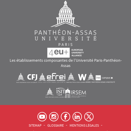
Les établissements composantes de l’Université Paris-Panthéon-
Assas
Images
Visuel svg
Visuel svg
Visuel svg
Visuel svg
Visuel svg
Visuel svg
RS footer
Pied de page Assas Principal
SITEMAP
GLOSSAIRE
MENTIONS LÉGALES