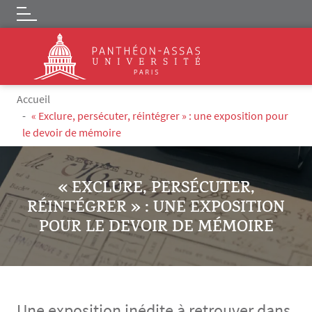
Logo
Aller au contenu principal
Fil d'Ariane
Accueil
« Exclure, persécuter, réintégrer » : une exposition pour
le devoir de mémoire
« EXCLURE, PERSÉCUTER,
RÉINTÉGRER » : UNE EXPOSITION
POUR LE DEVOIR DE MÉMOIRE
Une exposition inédite à retrouver dans