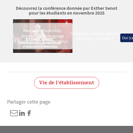
Découvrez la conférence donnée par Esther Senot
pour les étudiants en novembre 2025
Video Mav
Rescapée d’Auschwitz-
Charger le contenu externe
Birkenau, le témoignage
Oui (ce
fourni par
YouTube
?
bouleversant d’Esther Senot
Vie de l’établissement
Partager cette page