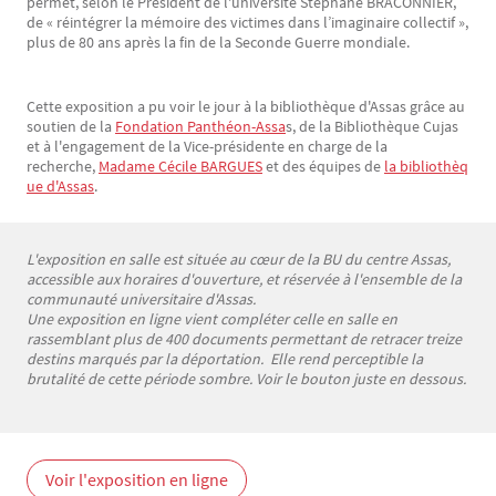
permet, selon le Président de l'université Stéphane BRACONNIER,
de « réintégrer la mémoire des victimes dans l’imaginaire collectif »,
plus de 80 ans après la fin de la Seconde Guerre mondiale.
Cette exposition a pu voir le jour à la bibliothèque d'Assas grâce au
Texte
soutien de la
Fondation Panthéon-Assa
s, de la Bibliothèque Cujas
et à l'engagement de la Vice-présidente en charge de la
recherche,
Madame Cécile BARGUES
et des équipes de
la bibliothèq
ue d'Assas
.
L'exposition en salle est située au cœur de la BU du centre Assas,
Texte
accessible aux horaires d'ouverture, et réservée à l'ensemble de la
communauté universitaire d'Assas
.
Une exposition en ligne vient compléter celle en salle en
rassemblant plus de 400 documents permettant de retracer treize
destins marqués par la déportation. Elle rend perceptible la
brutalité de cette période sombre. Voir le bouton juste en dessous.
Voir l'exposition en ligne