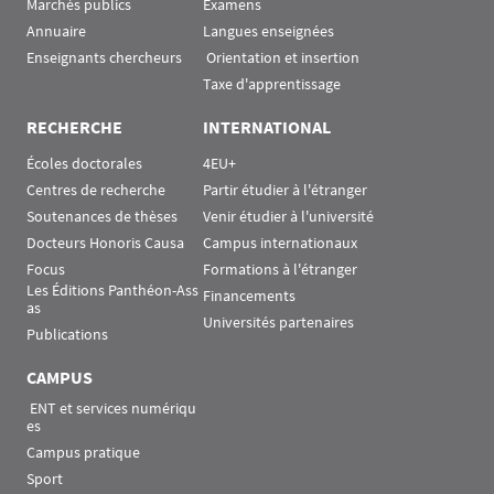
Marchés publics
Examens
Annuaire
Langues enseignées
Enseignants chercheurs
 Orientation et insertion
Taxe d'apprentissage
RECHERCHE
INTERNATIONAL
Écoles doctorales
4EU+
Centres de recherche
Partir étudier à l'étranger
Soutenances de thèses
Venir étudier à l'université
Docteurs Honoris Causa
Campus internationaux
Focus
Formations à l'étranger
Les Éditions Panthéon-Ass
Financements
as
Universités partenaires
Publications
CAMPUS
 ENT et services numériqu
es
Campus pratique
Sport