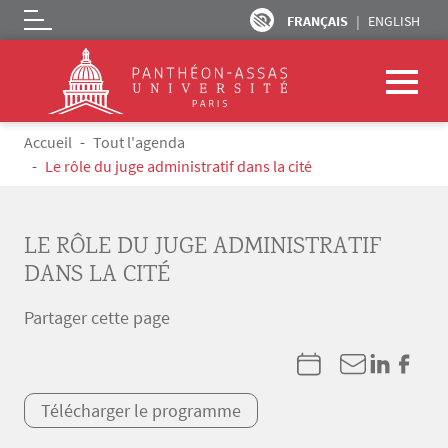
FRANÇAIS
ENGLISH
Logo
Aller au contenu principal
Fil d'Ariane
Accueil
Tout l'agenda
Le rôle du juge administratif dans la cité
LE RÔLE DU JUGE ADMINISTRATIF
DANS LA CITÉ
Partager cette page
Télécharger le programme