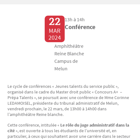
22
13h à 14h
Conférence
MAR
2024
Amphithéâtre
Reine Blanche
Campus de
Melun
Le cycle de conférences « Jeunes talents du service public »,
Texte
organisé dans le cadre du Master droit public « Concours A+ –
Prépa Talents », se poursuit avec une conférence de Mme Corinne
LEDAMOISEL, présidente du tribunal administratif de Melun,
vendredi prochain, le 22 mars, de 13h00 à 14h00 dans
l’amphithéâtre Reine blanche.
Cette conférence, intitulée «
Le rôle du juge administratif dans la
cité
», est ouverte à tous les étudiants de l’université et, en
particulier, à ceux qui souhaitent avoir une carrière dans le secteur