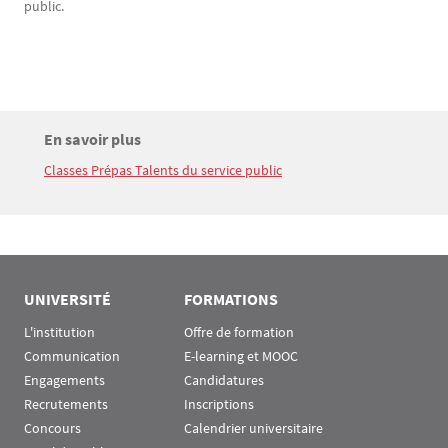
public.
Titre
En savoir plus
Bloc(s) libre(s)
Classes Prépas Talents du service public
Texte
UNIVERSITÉ
FORMATIONS
L'institution
Offre de formation
Communication
E-learning et MOOC
Engagements
Candidatures
Recrutements
Inscriptions
Concours
Calendrier universitaire