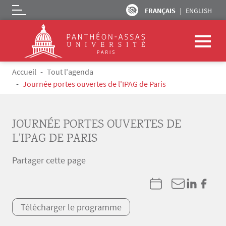
FRANÇAIS
ENGLISH
Logo
Aller au contenu principal
Fil d'Ariane
Accueil
Tout l'agenda
Journée portes ouvertes de l'IPAG de Paris
JOURNÉE PORTES OUVERTES DE
L'IPAG DE PARIS
Partager cette page
Télécharger le programme