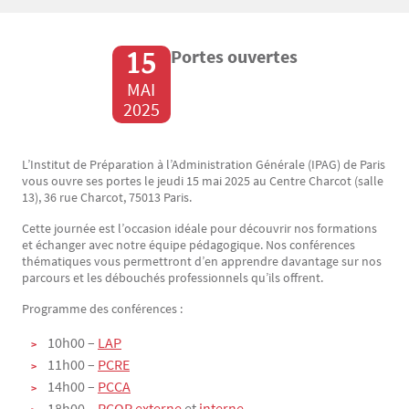
15
Portes ouvertes
MAI
2025
L’Institut de Préparation à l’Administration Générale (IPAG) de Paris
Texte
vous ouvre ses portes le jeudi 15 mai 2025 au Centre Charcot (salle
13), 36 rue Charcot, 75013 Paris.
Cette journée est l’occasion idéale pour découvrir nos formations
et échanger avec notre équipe pédagogique. Nos conférences
thématiques vous permettront d’en apprendre davantage sur nos
parcours et les débouchés professionnels qu’ils offrent.
Programme des conférences :
10h00 –
LAP
11h00 –
PCRE
14h00 –
PCCA
18h00 –
PCOP externe
et
interne