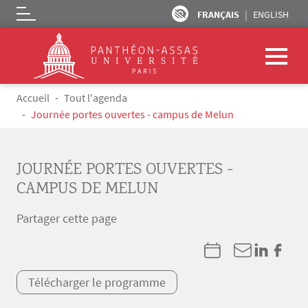
FRANÇAIS
ENGLISH
Logo
Aller au contenu principal
Fil d'Ariane
Accueil
Tout l'agenda
Journée portes ouvertes - campus de Melun
JOURNÉE PORTES OUVERTES -
CAMPUS DE MELUN
Partager cette page
Télécharger le programme