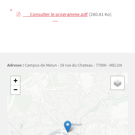
        Consulter le programme.pdf

(280.81 Ko)
Adresse :
Campus de Melun - 19 rue du Chateau - 77000 - MELUN
Géolocalisation
+
−