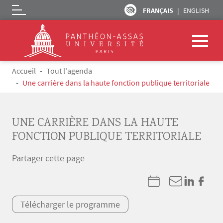
FRANÇAIS
ENGLISH
Logo
Aller au contenu principal
Fil d'Ariane
Accueil
Tout l'agenda
Une carrière dans la haute fonction publique territoriale
UNE CARRIÈRE DANS LA HAUTE
FONCTION PUBLIQUE TERRITORIALE
Partager cette page
Télécharger le programme