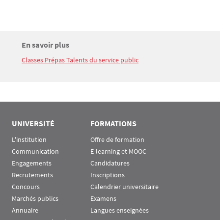
Titre
En savoir plus
Bloc(s) libre(s)
Classes Prépas Talents du service public
Texte
UNIVERSITÉ
FORMATIONS
L'institution
Offre de formation
Communication
E-learning et MOOC
Engagements
Candidatures
Recrutements
Inscriptions
Concours
Calendrier universitaire
Marchés publics
Examens
Annuaire
Langues enseignées