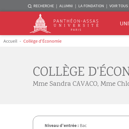
Menu liste sites Assas
RECHERCHE
ALUMNI
LA FONDATION
VOIR TOUS 
Menu 
Logo
UNI
Aller au contenu principal
Fil d'Ariane
Accueil
Collège d'Économie
COLLÈGE D'ÉCO
Mme Sandra CAVACO
,
Mme Chlo
Niveau d’entrée :
Bac