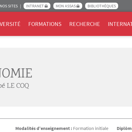
NOS SITES
INTRANET
MON ASSAS
BIBLIOTHÈQUES
Assas
VERSITÉ
FORMATIONS
RECHERCHE
INTERNA
NOMIE
é LE COQ
Modalités d’enseignement :
Formation initiale
Diplôme