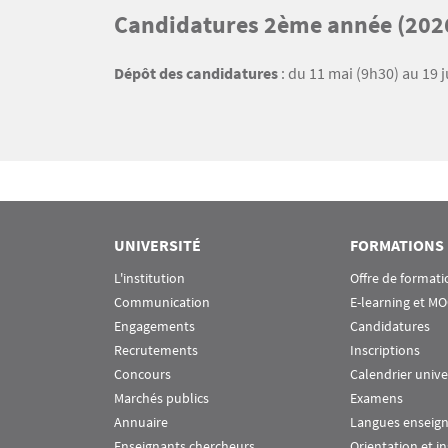
Titre
Candidatures 2ème année (202
Bloc(s) libre(s)
Texte
Dépôt des candidatures
: du 11 mai (9h30) au 19 
UNIVERSITÉ
FORMATIONS
L'institution
Offre de formati
Communication
E-learning et M
Engagements
Candidatures
Recrutements
Inscriptions
Concours
Calendrier unive
Marchés publics
Examens
Annuaire
Langues enseig
Enseignants chercheurs
Orientation et i