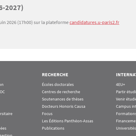
6-2027)
juin 2026 (17h00) sur la plateforme
candidatures.u-paris2.fr
RECHERCHE
INTERNA
on
Écoles doctorales
4EU+
OOC
Centres de recherche
Partir étud
Soutenances de thèses
Venir étudi
Docteurs Honoris Causa
Campus in
rsitaire
Focus
Formations
Les Éditions Panthéon-Assas
Financeme
nées
Publications
Universités
nsertion