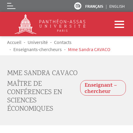
FRANÇAIS
ENGLISH
Logo
Aller au contenu principal
Fil d'Ariane
Accueil
Université
Contacts
Enseignants-chercheurs
Mme Sandra CAVACO
MME SANDRA CAVACO
MAÎTRE DE
Enseignant –
CONFÉRENCES EN
chercheur
SCIENCES
ÉCONOMIQUES