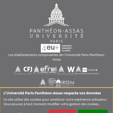
Les établissements composantes de l’Université Paris-Panthéon-
Assas
Images
Visuel svg
Visuel svg
Visuel svg
Visuel svg
Visuel svg
Visuel svg
L'Université Paris Panthéon-Assas respecte vos données
RS footer
Ce site utilise des cookies pour améliorer votre expérience utilisateur.
Vous pouvez à tout moment modifier votre gestion des cookies.
Pied de page Assas Principal
SITEMAP
GLOSSAIRE
MENTIONS LÉGALES