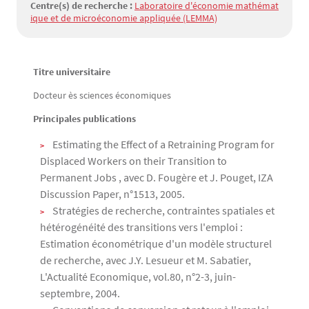
Centre(s) de recherche :
Laboratoire d'économie mathémat
ique et de microéconomie appliquée (LEMMA)
Titre universitaire
Texte
Docteur ès sciences économiques
Principales publications
Estimating the Effect of a Retraining Program for
Displaced Workers on their Transition to
Permanent Jobs , avec D. Fougère et J. Pouget, IZA
Discussion Paper, n°1513, 2005.
Stratégies de recherche, contraintes spatiales et
hétérogénéité des transitions vers l'emploi :
Estimation économétrique d'un modèle structurel
de recherche, avec J.Y. Lesueur et M. Sabatier,
L'Actualité Economique, vol.80, n°2-3, juin-
septembre, 2004.