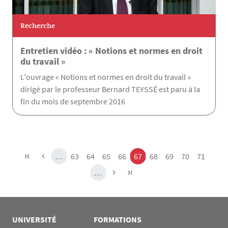
Recherche
Entretien vidéo : « Notions et normes en droit
du travail »
L'ouvrage « Notions et normes en droit du travail »
dirigé par le professeur Bernard TEYSSÉ est paru à la
fin du mois de septembre 2016
Pagination
Page
Page
Page
Page
Page
Page
Page
Page
Page
…
63
64
65
66
67
68
69
70
71
…
UNIVERSITÉ
FORMATIONS