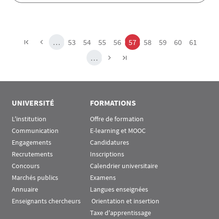
Pagination
Page
Page
Page
Page
Page
Page
Page
Page
Page
…
53
54
55
56
57
58
59
60
61
…
UNIVERSITÉ
FORMATIONS
L'institution
Offre de formation
Communication
E-learning et MOOC
Engagements
Candidatures
Recrutements
Inscriptions
Concours
Calendrier universitaire
Marchés publics
Examens
Annuaire
Langues enseignées
Enseignants chercheurs
 Orientation et insertion
Taxe d'apprentissage