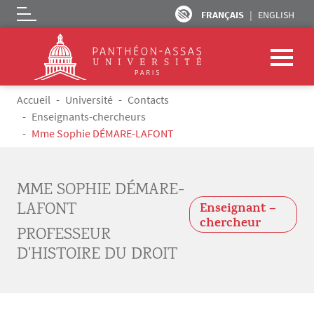
FRANÇAIS
ENGLISH
Logo
Aller au contenu principal
Fil d'Ariane
Accueil
Université
Contacts
Enseignants-chercheurs
Mme Sophie DÉMARE-LAFONT
MME SOPHIE DÉMARE-
LAFONT
Enseignant –
chercheur
PROFESSEUR
D'HISTOIRE DU DROIT