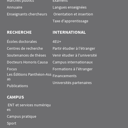
Marchés publics
Examens
Annuaire
Langues enseignées
Enseignants chercheurs
 Orientation et insertion
Taxe d'apprentissage
RECHERCHE
INTERNATIONAL
Écoles doctorales
4EU+
Centres de recherche
Partir étudier à l'étranger
Soutenances de thèses
Venir étudier à l'université
Docteurs Honoris Causa
Campus internationaux
Focus
Formations à l'étranger
Les Éditions Panthéon-Ass
Financements
as
Universités partenaires
Publications
CAMPUS
 ENT et services numériqu
es
Campus pratique
Sport