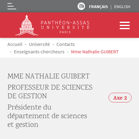
FRANÇAIS
ENGLISH
Logo
Aller au contenu principal
Fil d'Ariane
Accueil
Université
Contacts
Enseignants-chercheurs
Mme Nathalie GUIBERT
MME NATHALIE GUIBERT
PROFESSEUR DE SCIENCES
DE GESTION
Axe 2
Présidente du
département de sciences
et gestion