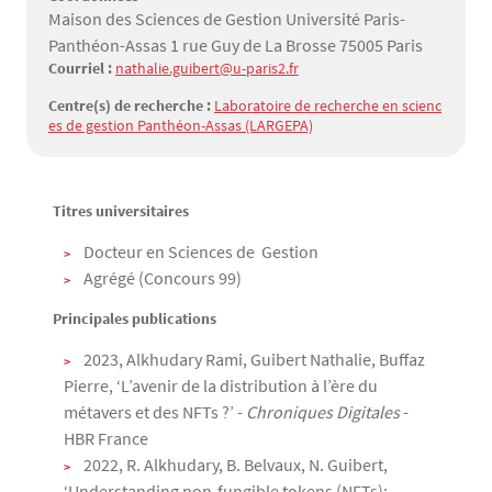
Maison des Sciences de Gestion Université Paris-
Panthéon-Assas 1 rue Guy de La Brosse 75005 Paris
Courriel :
nathalie.guibert@u-paris2.fr
Centre(s) de recherche :
Laboratoire de recherche en scienc
es de gestion Panthéon-Assas (LARGEPA)
Titres universitaires
Texte
Docteur en Sciences de Gestion
Agrégé (Concours 99)
Principales publications
2023, Alkhudary Rami, Guibert Nathalie, Buffaz
Pierre, ‘L’avenir de la distribution à l’ère du
métavers et des NFTs ?’ -
Chroniques Digitales
-
HBR France
2022, R. Alkhudary, B. Belvaux, N. Guibert,
‘Understanding non-fungible tokens (NFTs):