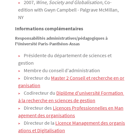
2007,
Wine, Society and Globalisation
, Co-
edition with Gwyn Campbell - Palgrave McMillan,
NY
Informations complémentaires
Responsabilités administratives/pédagogiques à
l'U
niversité Paris-Panthéon-Assas
Présidente du département de sciences et
gestion
Membre du conseil d'administration
Directeur du
Master 2 Conseil et recherche en or
ganisation
Codirecteur du
Diplôme d'université Formation 
à la recherche en sciences de gestion
Directeur des
Licences Professionnelles en Man
agement des organisations
Directeur de la
Licence Management des organis
ations et Digitalisation