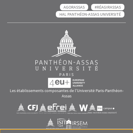
AGORASSAS
#RÉAGIRASSAS
HAL PANTHÉON-ASSAS UNIVERSITÉ
Les établissements composantes de l’Université Paris-Panthéon-
Assas
Images
Visuel svg
Visuel svg
Visuel svg
Visuel svg
Visuel svg
Visuel svg