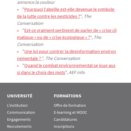
annonce la couleur
"
Pourquoi l'abeille est-elle devenue le symbole 
de la lutte contre les pesticides ?
",
The
Conversation
"
Est-ce vraiment pertinent de parler de « crise cli
matique » ou de « crise écologique » ?
",
The
Conversation
"
Une loi pour contrer la désinformation environ
nementale ? 
",
The Conversation
"
Quand le combat environnemental se joue aus
si dans le choix des mots
",
AEF info
UNIVERSITÉ
FORMATIONS
L'institution
Offre de formation
Communication
E-learning et MOOC
Engagements
Candidatures
Recrutements
Inscriptions