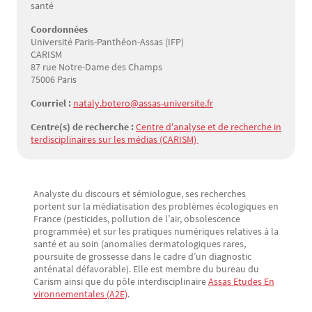
santé
Coordonnées
Université Paris-Panthéon-Assas (IFP)
CARISM
87 rue Notre-Dame des Champs
75006 Paris
Courriel :
nataly.botero@assas-universite.fr
Centre(s) de recherche :
Centre d'analyse et de recherche in
terdisciplinaires sur les médias (CARISM) 
Analyste du discours et sémiologue, ses recherches
Texte
portent sur la médiatisation des problèmes écologiques en
France (pesticides, pollution de l’air, obsolescence
programmée) et sur les pratiques numériques relatives à la
santé et au soin (anomalies dermatologiques rares,
poursuite de grossesse dans le cadre d’un diagnostic
anténatal défavorable). Elle est membre du bureau du
Carism ainsi que du pôle interdisciplinaire
Assas Etudes En
vironnementales (A2E)
.