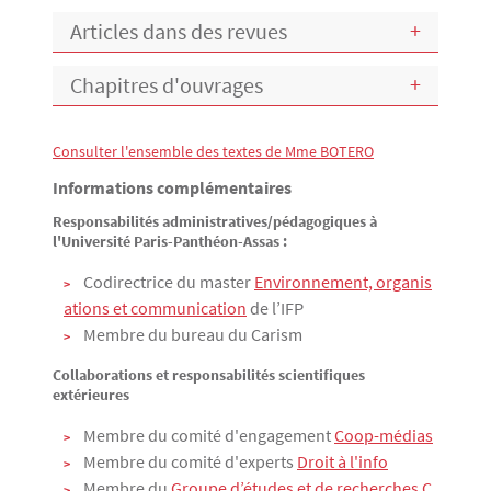
Articles dans des revues
Chapitres d'ouvrages
Consulter l'ensemble des textes de Mme BOTERO
Texte
Informations complémentaires
Responsabilités administratives/pédagogiques à
l'Université Paris-Panthéon-Assas :
Codirectrice du master
Environnement, organis
ations et communication
de l’IFP
Membre du bureau du Carism
Collaborations et responsabilités scientifiques
extérieures
Membre du comité d'engagement
Coop-médias
Membre du comité d'experts
Droit à l'info
Membre du
Groupe d’études et de recherches C