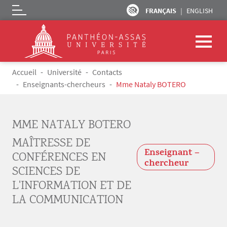
FRANÇAIS
ENGLISH
Logo
Aller au contenu principal
Fil d'Ariane
Accueil
Université
Contacts
Enseignants-chercheurs
Mme Nataly BOTERO
MME NATALY BOTERO
MAÎTRESSE DE
Enseignant –
CONFÉRENCES EN
chercheur
SCIENCES DE
L'INFORMATION ET DE
LA COMMUNICATION