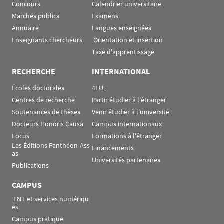
Concours
Calendrier universitaire
Marchés publics
Examens
Annuaire
Langues enseignées
Enseignants chercheurs
 Orientation et insertion
Taxe d'apprentissage
RECHERCHE
INTERNATIONAL
Écoles doctorales
4EU+
Centres de recherche
Partir étudier à l'étranger
Soutenances de thèses
Venir étudier à l'université
Docteurs Honoris Causa
Campus internationaux
Focus
Formations à l'étranger
Les Éditions Panthéon-Ass
Financements
as
Universités partenaires
Publications
CAMPUS
 ENT et services numériqu
es
Campus pratique