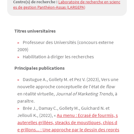
Centre(s) de recherche :
Laboratoire de recherche en scienc
es de gestion Panthéon-Assas (LARGEPA)
Titres universitaires
Texte
Professeur des Universités (concours externe
2009)
Habilitation à diriger les recherches
Principales publications
Dastugue A., Gollety M. et Pez V. (2023), Vers une
nouvelle approche conceptuelle de l'état de
flow
en réalité virtuelle,
Journal of Marketing Trends
, à
paraître.
Brée J., Damay C., Gollety M., Guichard N. et
Jellouli K., (2022), «
Au menu : Ecrasé de fourmis, s
auterelles grillées, steacks de moustiques, chips d
e grillons... : Une approche par le dessin des représ