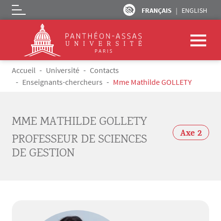
FRANÇAIS
ENGLISH
Logo
Aller au contenu principal
Fil d'Ariane
Accueil
Université
Contacts
Enseignants-chercheurs
Mme Mathilde GOLLETY
MME MATHILDE GOLLETY
Axe 2
PROFESSEUR DE SCIENCES
DE GESTION