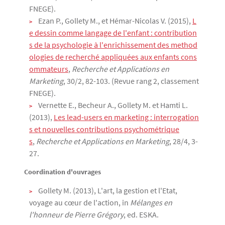
FNEGE).
Ezan P., Gollety M., et Hémar-Nicolas V. (2015),
L
e dessin comme langage de l'enfant : contribution
s de la psychologie à l'enrichissement des method
ologies de recherché appliquées aux enfants cons
ommateurs
,
Recherche et Applications en
Marketing
, 30/2, 82-103. (Revue rang 2, classement
FNEGE).
Vernette E., Becheur A., Gollety M. et Hamti L.
(2013),
Les lead-users en marketing : interrogation
s et nouvelles contributions psychométrique
s
,
Recherche et Applications en Marketing
, 28/4, 3-
27.
Coordination d'ouvrages
Gollety M. (2013), L'art, la gestion et l'Etat,
voyage au cœur de l'action, in
Mélanges en
l'honneur de Pierre Grégory
, ed. ESKA.