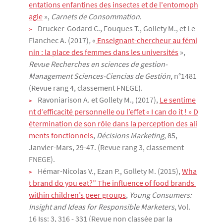
entations enfantines des insectes et de l'entomoph
agie
»,
Carnets de Consommation
.
Drucker-Godard C., Fouques T., Gollety M., et Le
Flanchec A. (2017)
,
«
 Enseignant-chercheur au fémi
nin : la place des femmes dans les universités
»,
Revue Recherches en sciences de gestion-
Management Sciences-Ciencias de Gestión
, n°1481
(Revue rang 4, classement FNEGE).
Ravoniarison A. et Gollety M., (2017),
Le sentime
nt d’efficacité personnelle ou l’effet « I can do it ! » D
étermination de son rôle dans la perception des ali
ments fonctionnels
,
Décisions Marketing
, 85,
Janvier-Mars, 29-47. (Revue rang 3, classement
FNEGE).
Hémar-Nicolas V., Ezan P., Gollety M. (2015),
Wha
t brand do you eat?” The influence of food brands 
within children’s peer groups
,
Young Consumers:
Insight and Ideas for Responsible Marketers
, Vol.
16 Iss: 3, 316 - 331 (Revue non classée par la