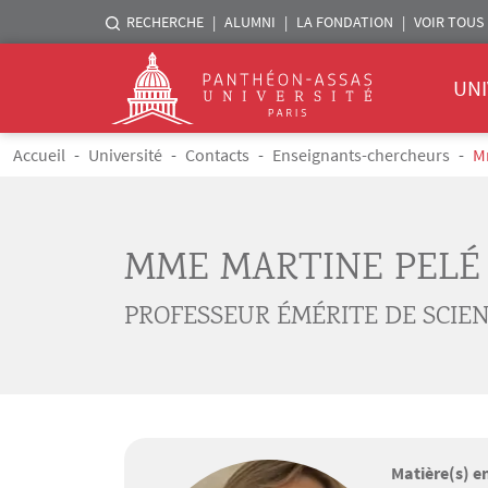
Menu liste sites Assas
RECHERCHE
ALUMNI
LA FONDATION
VOIR TOUS 
Menu 
Logo
UNI
Aller au contenu principal
Fil d'Ariane
Accueil
Université
Contacts
Enseignants-chercheurs
M
MME MARTINE PELÉ
PROFESSEUR ÉMÉRITE DE SCIEN
Matière(s) e