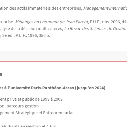
ation des actifs immatériels des entreprises,
Management Internati
treprise.
Mélanges en l'honneur de Jean Parent
, P.U.F., nov. 2006, 44
alyse de la décision multicritères,
La Revue des Sciences de Gestio
e
, 2e éd., P.U.F., 1996, 350 p.
s
s à l'université Paris-Panthéon-Assas (jusqu'en 2024)
nt privé et public de 1999 à 2009
on, parcours gestion
gement Stratégique et Entrepreneuriat
étudiants en Gestion et A.E.S.