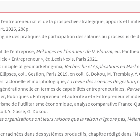
de l’entrepreneuriat et de la prospective stratégique, apports et limite
ert, 2026, 288p.
igine des pratiques de participation des salariés au processus de dé
 de l’entreprise,
Mélanges en l’honneur de D. Flouzat
, éd. Panthéo
ticle « Entrepreneur », éd.LexisNexis, Paris 2021.
principle of geomarketing-mix,
Recherche et Applications en Marke
 Ellipses, coll. Gestion, Paris 2019, en coll. G. Dokou, M. Tremblay, Y.
es factorielle et morphologique,
La revue des sciences de gestion
, 
générationnelle en termes de capabilités entrepreneuriales,
Revue
ier, Rubriques « Entrepreneur et autorité » et « Entrepreneur et ind
prisme de l’utilitarisme économique, analyse comparative France-Q
oll. Y. Gasse, G. Dokou.
es organisations ont leurs raisons que la raison n’ignore pas
,
Mélan
 enracinées dans des systèmes productifs, chapitre rédigé dans "Mas