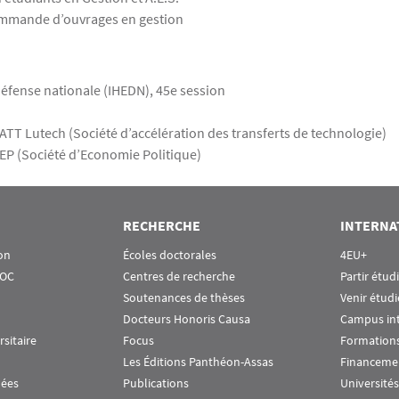
commande d’ouvrages en gestion
défense nationale (IHEDN), 45e session
TT Lutech (Société d’accélération des transferts de technologie)
EP (Société d’Economie Politique)
RECHERCHE
INTERNA
on
Écoles doctorales
4EU+
OOC
Centres de recherche
Partir étud
Soutenances de thèses
Venir étudi
Docteurs Honoris Causa
Campus in
rsitaire
Focus
Formations
Les Éditions Panthéon-Assas
Financeme
nées
Publications
Universités