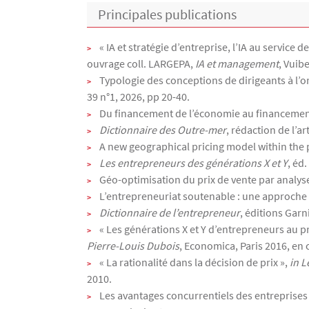
Principales publications
« IA et stratégie d’entreprise, l’IA au service 
ouvrage coll. LARGEPA,
IA et management
, Vuib
Typologie des conceptions de dirigeants à l’or
39 n°1, 2026, pp 20-40.
Du financement de l’économie au financement
Dictionnaire des Outre-mer
, rédaction de l’ar
A new geographical pricing model within the 
Les entrepreneurs des générations X et Y
, éd.
Géo-optimisation du prix de vente par analys
L’entrepreneuriat soutenable : une approche 
Dictionnaire de l’entrepreneur
, éditions Garn
« Les générations X et Y d’entrepreneurs au 
Pierre-Louis Dubois
, Economica, Paris 2016, en c
« La rationalité dans la décision de prix »,
in L
2010.
Les avantages concurrentiels des entreprises