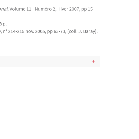
onal
, Volume 11 - Numéro 2, Hiver 2007, pp 15-
8 p.
n
, n° 214-215 nov. 2005, pp 63-73, (coll. J. Baray).