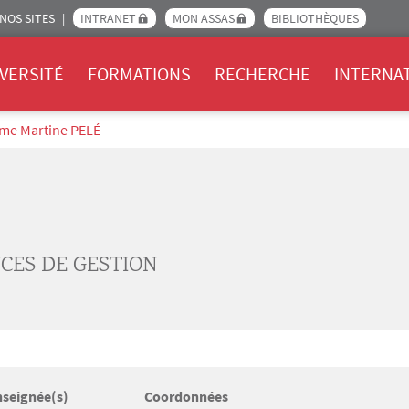
NOS SITES
INTRANET
MON ASSAS
BIBLIOTHÈQUES
Assas
VERSITÉ
FORMATIONS
RECHERCHE
INTERNA
me Martine PELÉ
CES DE GESTION
nseignée(s)
Coordonnées