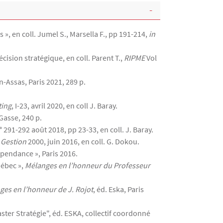
s », en coll. Jumel S., Marsella F., pp 191-214,
in
cision stratégique, en coll. Parent T.,
RIPME
Vol
n-Assas, Paris 2021, 289 p.
ting
, I-23, avril 2020, en coll J. Baray.
 Gasse, 240 p.
n° 291-292 août 2018, pp 23-33, en coll. J. Baray.
 Gestion
2000, juin 2016, en coll. G. Dokou.
épendance », Paris 2016.
uébec »,
Mélanges en l’honneur du Professeur
ges en l’honneur de J. Rojot
, éd. Eska, Paris
ter Stratégie", éd. ESKA, collectif coordonné