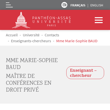
FRANÇAIS
ENGLISH
Logo
Aller au contenu principal
Fil d'Ariane
Accueil
Université
Contacts
Enseignants-chercheurs
Mme Marie-Sophie BAUD
MME MARIE-SOPHIE
BAUD
Enseignant –
MAÎTRE DE
chercheur
CONFÉRENCES EN
DROIT PRIVÉ