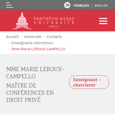
FRANÇAIS
ENGLISH
Logo
Aller au contenu principal
Fil d'Ariane
Accueil
Université
Contacts
Enseignants-chercheurs
Mme Marie LEROUX-CAMPELLO
MME MARIE LEROUX-
CAMPELLO
Enseignant –
MAÎTRE DE
chercheur
CONFÉRENCES EN
DROIT PRIVÉ