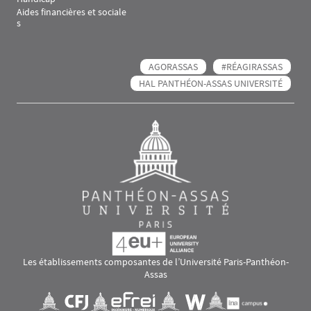
Aides financières et sociale
s
AGORASSAS
#RÉAGIRASSAS
HAL PANTHÉON-ASSAS UNIVERSITÉ
Les établissements composantes de l’Université Paris-Panthéon-
Assas
Images
Visuel svg
Visuel svg
Visuel svg
Visuel svg