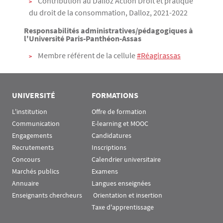
Contribution au Dalloz Action Droit et pratique
du droit de la consommation, Dalloz, 2021-2022
Responsabilités administratives/pédagogiques à
l'Université Paris-Panthéon-Assas
Membre référent de la cellule
#Réagirassas
UNIVERSITÉ
FORMATIONS
L'institution
Offre de formation
Communication
E-learning et MOOC
Engagements
Candidatures
Recrutements
Inscriptions
Concours
Calendrier universitaire
Marchés publics
Examens
Annuaire
Langues enseignées
Enseignants chercheurs
 Orientation et insertion
Taxe d'apprentissage