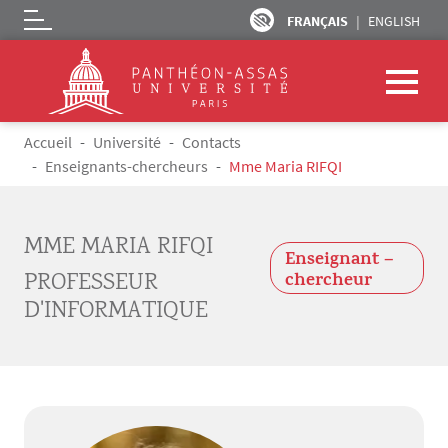
FRANÇAIS
ENGLISH
Logo
Aller au contenu principal
Fil d'Ariane
Accueil
Université
Contacts
Enseignants-chercheurs
Mme Maria RIFQI
MME MARIA RIFQI
Enseignant –
PROFESSEUR
chercheur
D'INFORMATIQUE