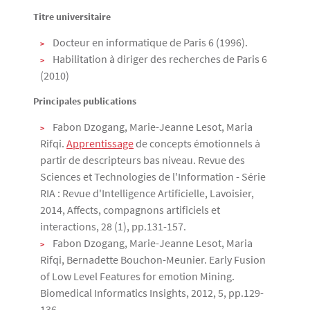
Titre universitaire
Texte
Docteur en informatique de Paris 6 (1996).
Habilitation à diriger des recherches de Paris 6
(2010)
Principales publications
Fabon Dzogang, Marie-Jeanne Lesot, Maria
Rifqi.
Apprentissage
de concepts émotionnels à
partir de descripteurs bas niveau. Revue des
Sciences et Technologies de l'Information - Série
RIA : Revue d'Intelligence Artificielle, Lavoisier,
2014, Affects, compagnons artificiels et
interactions, 28 (1), pp.131-157.
Fabon Dzogang, Marie-Jeanne Lesot, Maria
Rifqi, Bernadette Bouchon-Meunier. Early Fusion
of Low Level Features for emotion Mining.
Biomedical Informatics Insights, 2012, 5, pp.129-
136.