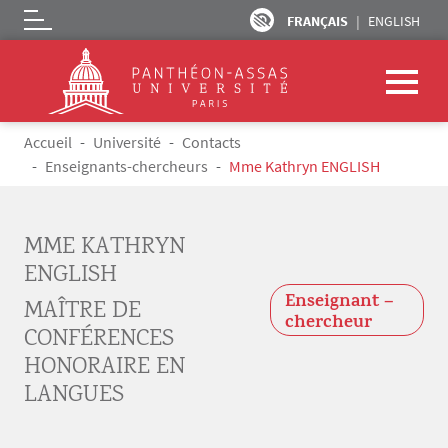
FRANÇAIS
ENGLISH
Logo
Aller au contenu principal
Fil d'Ariane
Accueil
Université
Contacts
Enseignants-chercheurs
Mme Kathryn ENGLISH
MME KATHRYN
ENGLISH
Enseignant –
MAÎTRE DE
chercheur
CONFÉRENCES
HONORAIRE EN
LANGUES