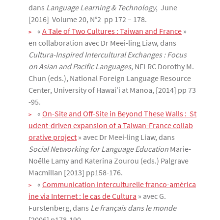
dans
Language Learning & Technology
, June
[2016] Volume 20, N°2 pp 172 – 178.
«
A Tale of Two Cultures : Taiwan and France
»
en collaboration avec Dr Meei-ling Liaw, dans
Cultura-Inspired Intercultural Exchanges : Focus
on Asian and Pacific Languages
, NFLRC Dorothy M.
Chun (eds.), National Foreign Language Resource
Center, University of Hawai’i at Manoa, [2014] pp 73
-95.
«
On-Site and Off-Site in Beyond These Walls :  St
udent-driven expansion of a Taiwan-France collab
orative project
» avec Dr Meei-ling Liaw, dans
Social Networking for Language Education
Marie-
Noëlle Lamy and Katerina Zourou (eds.) Palgrave
Macmillan [2013] pp158-176.
«
Communication interculturelle franco-américa
ine via Internet : le cas de Cultura
» avec G.
Furstenberg, dans
Le français dans le monde
[2006] p178-190.