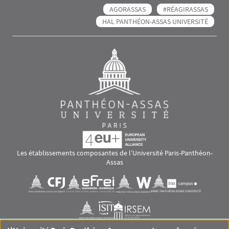
AGORASSAS
#RÉAGIRASSAS
HAL PANTHÉON-ASSAS UNIVERSITÉ
Les établissements composantes de l’Université Paris-Panthéon-
Assas
Images
Visuel svg
Visuel svg
Visuel svg
Visuel svg
Visuel svg
Visuel svg