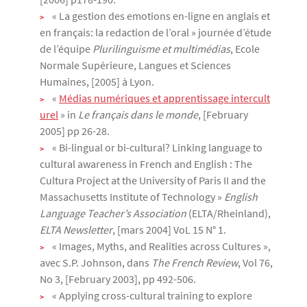
« La gestion des emotions en-ligne en anglais et
en français: la redaction de l’oral » journée d’étude
de l’équipe
Plurilinguisme et multimédias
, Ecole
Normale Supérieure, Langues et Sciences
Humaines, [2005] à Lyon.
«
Médias numériques et apprentissage intercult
urel
» in
Le français dans le monde
, [February
2005] pp 26-28.
« Bi-lingual or bi-cultural? Linking language to
cultural awareness in French and English : The
Cultura Project at the University of Paris II and the
Massachusetts Institute of Technology »
English
Language Teacher’s Association
(ELTA/Rheinland),
ELTA Newsletter
, [mars 2004] VoL 15 N° 1.
« Images, Myths, and Realities across Cultures »,
avec S.P. Johnson, dans
The French Review
, Vol 76,
No 3, [February 2003], pp 492-506.
« Applying cross-cultural training to explore