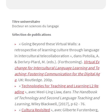
Titre universitaire
Texte
Docteur en sciences du langage
Sélection de publications
« Going Beyond these Virtual Walls: a
retrospective of learning culture through language
in intercultural telecollaboration », dans Potolia, A.
& Derivry-Plard, M. (eds.). (Forthcoming).
Virtual Ex
change for Intercultural Language Learning and Te
aching: Fostering Communication for the Digital Ag
e
. UK: Routledge. 200p.
«
Technologies for Teaching and Learning L2 Re
ading
», avec Meei-Ling Liaw, dans
The Handbook
of Technology and Second Language Teaching and
Learning
, Wiley Blackwell, [2017], p 62 - 76.
«
Cultura Revisited
», avec Gilberte Furstenberg,