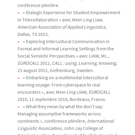
conférence plénière.
« Dialogic Experience for Student Empowerment
in Telecollaboration » avec Meei-Ling Liaw,
American Association of Applied Linguistics
,
Dallas, TX 2013.
« Exploring Intercultural Communication in
Formal and Informal Learning Settings from the
Social Semiotic Perspectives » avec LIAW, ML.,
EUROCALL
2012,
CALL : using, Learning, knowing
,
23 august 2012, Gothenburg, Sweden.
« Embarking on a multimodal intercultural
learning voyage: From cyberspace to real
encounters », avec Meei-Ling LIAW,
EUROCALL
2010, 11 septembre 2010, Bordeaux, France.
« What they mean by what the don't say:
Managing assumptive frameworks across
continents », conférence plénière,
International
Linguistic Association
, John Jay College of