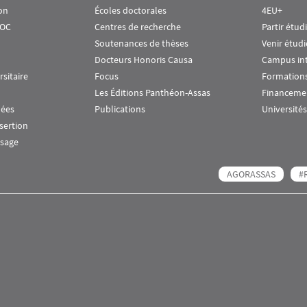
on
Écoles doctorales
4EU+
OOC
Centres de recherche
Partir étud
Soutenances de thèses
Venir étudi
Docteurs Honoris Causa
Campus in
rsitaire
Focus
Formations
Les Éditions Panthéon-Assas
Financeme
nées
Publications
Universités
nsertion
ssage
AGORASSAS
#