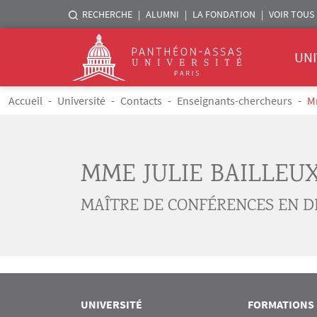
Menu liste sites Assas
RECHERCHE
ALUMNI
LA FONDATION
VOIR TOUS 
Menu 
Logo
UNI
Aller au contenu principal
Fil d'Ariane
Accueil
Université
Contacts
Enseignants-chercheurs
M
MME JULIE BAILLEU
MAÎTRE DE CONFÉRENCES EN D
UNIVERSITÉ
FORMATIONS