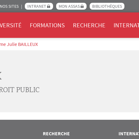
NOS SITES
INTRANET
MON ASSAS
BIBLIOTHÈQUES
Assas
VERSITÉ
FORMATIONS
RECHERCHE
INTERNA
me Julie BAILLEUX
X
ROIT PUBLIC
RECHERCHE
INTERNA