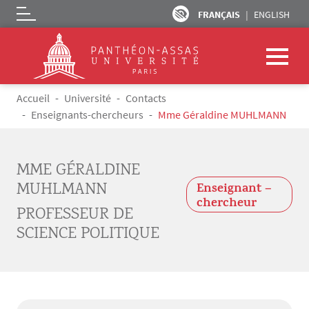
FRANÇAIS
ENGLISH
Logo
Aller au contenu principal
Fil d'Ariane
Accueil
Université
Contacts
Enseignants-chercheurs
Mme Géraldine MUHLMANN
MME GÉRALDINE
MUHLMANN
Enseignant –
chercheur
PROFESSEUR DE
SCIENCE POLITIQUE