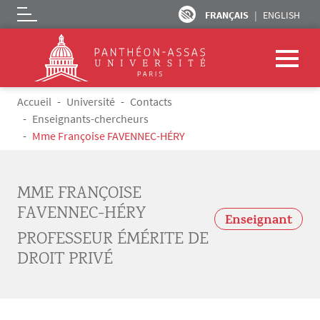
FRANÇAIS
ENGLISH
Logo
Aller au contenu principal
Fil d'Ariane
Accueil
Université
Contacts
Enseignants-chercheurs
Mme Françoise FAVENNEC-HÉRY
MME FRANÇOISE
FAVENNEC-HÉRY
Enseignant
PROFESSEUR ÉMÉRITE DE
DROIT PRIVÉ