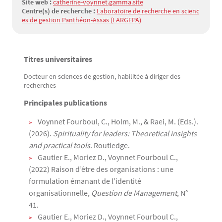
Site web :
catherine-voynnet.gamma.site
Centre(s) de recherche :
Laboratoire de recherche en scienc
es de gestion Panthéon-Assas (LARGEPA)
Titres universitaires
Texte
Docteur en sciences de gestion, habilitée à diriger des
recherches
Principales publications
Voynnet Fourboul, C., Holm, M., & Raei, M. (Eds.).
(2026).
Spirituality for leaders: Theoretical insights
and practical tools
. Routledge.
Gautier E., Moriez D., Voynnet Fourboul C.,
(2022) Raison d’être des organisations : une
formulation émanant de l’identité
organisationnelle,
Question de Management
, N°
41.
Gautier E., Moriez D., Voynnet Fourboul C.,