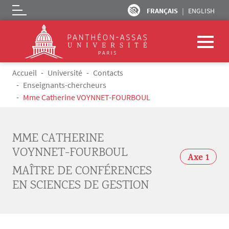
FRANÇAIS
ENGLISH
Logo
Aller au contenu principal
Fil d'Ariane
Accueil
Université
Contacts
Enseignants-chercheurs
Mme Catherine VOYNNET-FOURBOUL
MME CATHERINE
VOYNNET-FOURBOUL
Axe 1
MAÎTRE DE CONFÉRENCES
EN SCIENCES DE GESTION