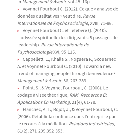
in
Management & Avenir
, vol.48, 16p.
Voynnet Fourboul C. (2012). Ce que « analyse de
données qualitatives » veut dire.
Revue
Internationale de Psychosociologie
, XVIII, 71-88.
Voynnet Fourboul C. et Lefebvre Q. (2010).
L'odyssée spirituelle des dirigeants: 5 passages de
leadership.
Revue Internationale de
Psychosociologie
XVI, 95-115.
Cappelletti L., Khalla S., Noguera F., Scouarnec
A. et Voynnet Fourboul C. (2010). Toward a new
trend of managing people through benevolence?.
Management & Avenir
, 36, 263-283.
Point, S., & Voynnet Fourboul, C. (2006). Le
codage à visée théorique,
RAM. Recherche Et
Applications En Marketing
, 21(4), 61-78.
Flanchec, A. L., Rojot, J., & Voynnet Fourboul, C.
(2006). Rétablir la confiance dans l'entreprise par
le recours à la médiation.
Relations Industrielles
,
61(2), 271-295,352-353.