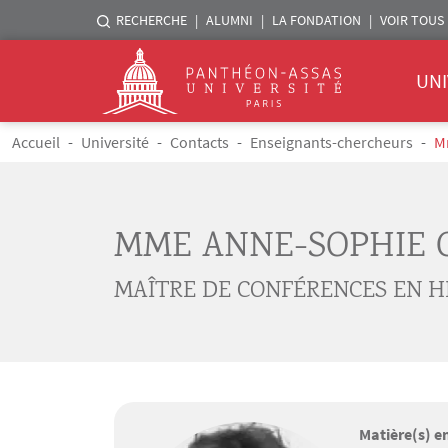
Menu liste sites Assas
RECHERCHE
ALUMNI
LA FONDATION
VOIR TOUS 
Menu 
Logo
UNI
Aller au contenu principal
Fil d'Ariane
Accueil
Université
Contacts
Enseignants-chercheurs
M
MME ANNE-SOPHIE
MAÎTRE DE CONFÉRENCES EN H
Matière(s) e