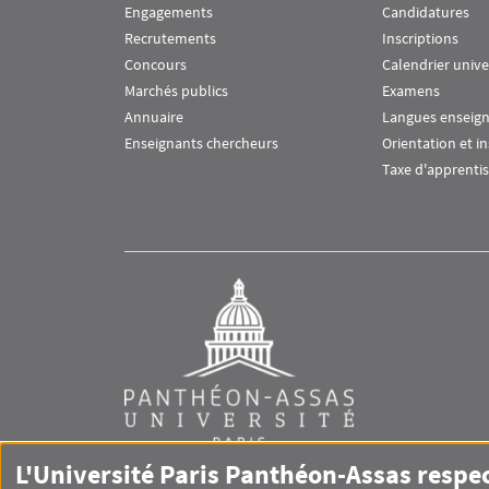
Engagements
Candidatures
Recrutements
Inscriptions
Concours
Calendrier unive
Marchés publics
Examens
Annuaire
Langues enseig
Enseignants chercheurs
Orientation et i
Taxe d'apprenti
L'Université Paris Panthéon-Assas respe