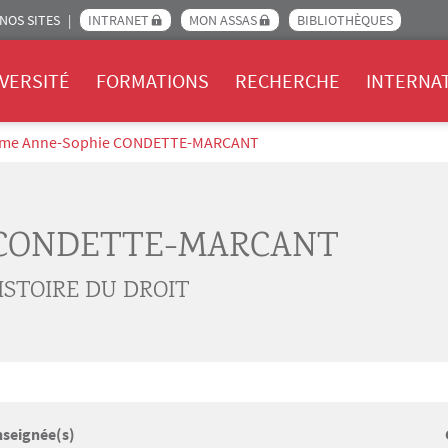
NOS SITES
INTRANET
MON ASSAS
BIBLIOTHÈQUES
Assas
VERSITÉ
FORMATIONS
RECHERCHE
INTERNA
me Anne-Sophie CONDETTE-MARCANT
 CONDETTE-MARCANT
ISTOIRE DU DROIT
nseignée(s)