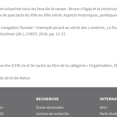
urbaniste sous les feux de la rampe : Bruno d’Agay et la constructi
s de spectacle du XVIe au XIXe siècle. Aspects historiques, politiques
avigation fluviale : l’exemple picard au siècle des Lumières,
Le fin
 Szulman (dir.), CHEFF, 2018, pp. 11-27.
he (CFR) 2e et 3e cycles au titre de la catégorie « Organisation, Ét
 de droit de Melun
RECHERCHE
INTERNA
on
Écoles doctorales
4EU+
OOC
Centres de recherche
Partir étud