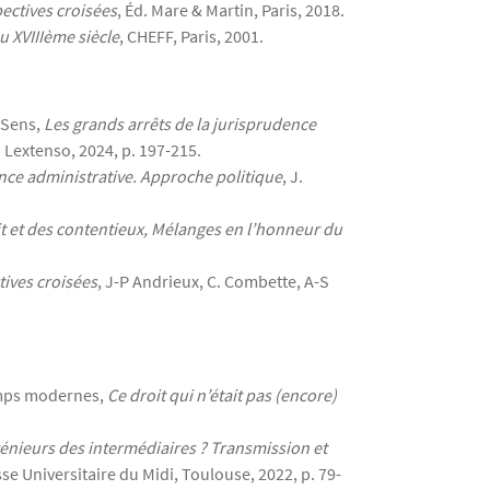
pectives croisées
, Éd. Mare & Martin, Paris, 2018.
u XVIIIème siècle
, CHEFF, Paris, 2001.
 Sens,
Les grands arrêts de la jurisprudence
l. Lextenso, 2024, p. 197-215.
ence administrative. Approche politique
, J.
it et des contentieux, Mélanges en l’honneur du
tives croisées
, J-P Andrieux, C. Combette, A-S
temps modernes,
Ce droit qui n’était pas (encore)
énieurs des intermédiaires ? Transmission et
resse Universitaire du Midi, Toulouse, 2022, p. 79-