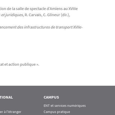
on de la salle de spectacle d’Amiens au XVIIIe
 et juridiques
, R. Carvais, C. Glineur (dir.),
ancement des infrastructures de transport XVIIe-
at et action publique ».
TIONAL
CAMPUS
ENT et services numériques
ier à l'étranger
Campus pratique