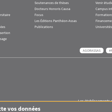
Soutenances de thèses
Venir étudi
Docteurs Honoris Causa
Campus in
rsitaire
Focus
Formations
Les Éditions Panthéon-Assas
Financeme
nées
Publications
Universités
nsertion
ssage
AGORASSAS
#
Les établissements 
Images
Visuel svg
Visuel svg
cte vos données