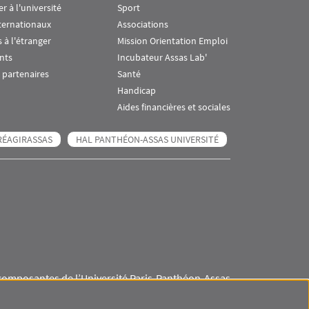
er à l'université
Sport
ternationaux
Associations
 à l'étranger
Mission Orientation Emploi
nts
Incubateur Assas Lab'
 partenaires
Santé
Handicap
Aides financières et sociales
RÉAGIRASSAS
HAL PANTHÉON-ASSAS UNIVERSITÉ
composantes de l’Université Paris-Panthéon-Assas
Visuel svg
Visuel svg
Visuel svg
Visuel svg