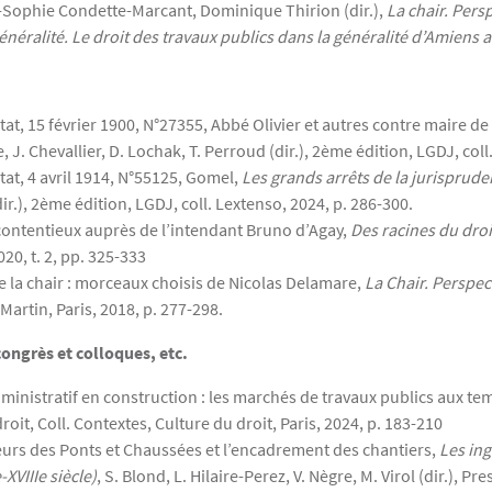
-Sophie Condette-Marcant, Dominique Thirion (dir.),
La chair. Pers
énéralité. Le droit des travaux publics dans la généralité d’Amiens a
t, 15 février 1900, N°27355, Abbé Olivier et autres contre maire de
se, J. Chevallier, D. Lochak, T. Perroud (dir.), 2ème édition, LGDJ, col
at, 4 avril 1914, N°55125, Gomel,
Les grands arrêts de la jurisprud
dir.), 2ème édition, LGDJ, coll. Lextenso, 2024, p. 286-300.
ontentieux auprès de l’intendant Bruno d’Agay,
Des racines du dro
020, t. 2, pp. 325-333
 la chair : morceaux choisis de Nicolas Delamare,
La Chair. Perspec
Martin, Paris, 2018, p. 277-298.
ongrès et colloques, etc.
inistratif en construction : les marchés de travaux publics aux 
droit, Coll. Contextes, Culture du droit, Paris, 2024, p. 183-210
urs des Ponts et Chaussées et l’encadrement des chantiers,
Les ing
XVIIIe siècle)
, S. Blond, L. Hilaire-Perez, V. Nègre, M. Virol (dir.), P