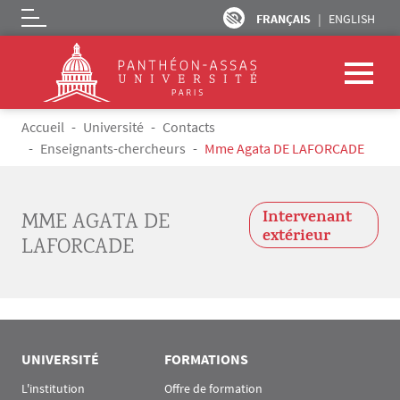
FRANÇAIS
ENGLISH
Logo
Aller au contenu principal
Fil d'Ariane
Accueil
Université
Contacts
Enseignants-chercheurs
Mme Agata DE LAFORCADE
Intervenant
MME AGATA DE
extérieur
LAFORCADE
UNIVERSITÉ
FORMATIONS
L'institution
Offre de formation