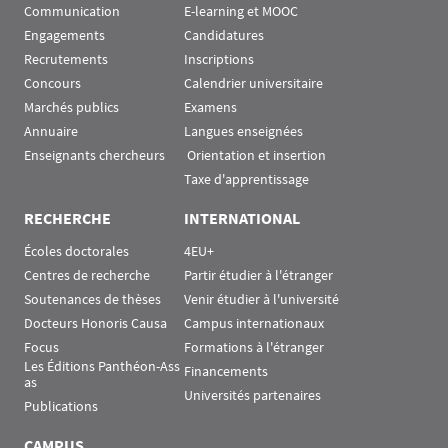
Communication
E-learning et MOOC
Engagements
Candidatures
Recrutements
Inscriptions
Concours
Calendrier universitaire
Marchés publics
Examens
Annuaire
Langues enseignées
Enseignants chercheurs
 Orientation et insertion
Taxe d'apprentissage
RECHERCHE
INTERNATIONAL
Écoles doctorales
4EU+
Centres de recherche
Partir étudier à l'étranger
Soutenances de thèses
Venir étudier à l'université
Docteurs Honoris Causa
Campus internationaux
Focus
Formations à l'étranger
Les Éditions Panthéon-Ass
Financements
as
Universités partenaires
Publications
CAMPUS