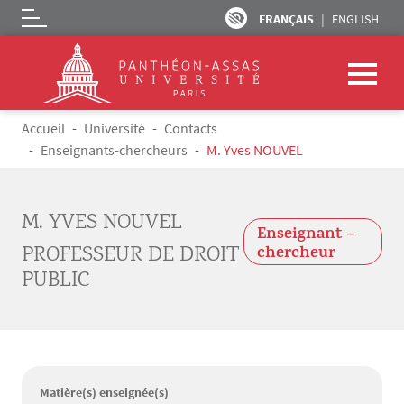
FRANÇAIS
ENGLISH
Logo
Aller au contenu principal
Fil d'Ariane
Accueil
Université
Contacts
Enseignants-chercheurs
M. Yves NOUVEL
M. YVES NOUVEL
Enseignant –
PROFESSEUR DE DROIT
chercheur
PUBLIC
Matière(s) enseignée(s)