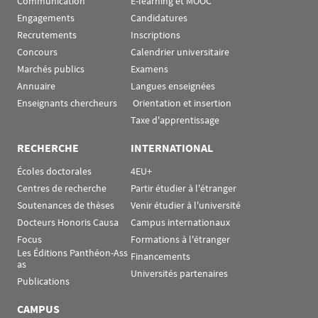
Communication
E-learning et MOOC
Engagements
Candidatures
Recrutements
Inscriptions
Concours
Calendrier universitaire
Marchés publics
Examens
Annuaire
Langues enseignées
Enseignants chercheurs
 Orientation et insertion
Taxe d'apprentissage
RECHERCHE
INTERNATIONAL
Écoles doctorales
4EU+
Centres de recherche
Partir étudier à l'étranger
Soutenances de thèses
Venir étudier à l'université
Docteurs Honoris Causa
Campus internationaux
Focus
Formations à l'étranger
Les Éditions Panthéon-Ass
Financements
as
Universités partenaires
Publications
CAMPUS