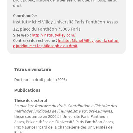
Droit public, Histoire de la pensée juridique, Philosophie du
droit
Coordonnées
Institut Michel Villey Université Paris-Panthéon-Assas
12, place du Panthéon 75005 Paris
Site web :
http://institutvilley.com/
Centre(s) de recherche :
Institut Michel Villey pour la cultur
e juridique et la philosophie du droit
Titre universitaire
Texte
Docteur en droit public (2006)
Publications
Thèse de doctorat
La manière française du droit. Contribution à l’histoire des
méthodes juridiques de l’Humanisme aux pré-Lumières
,
thèse soutenue en 2006 à l’Université Paris-Panthéon-
Assas, Prix de thèse de l’Université Paris-Panthéon-Assas,
Prix Maurice Picard de la Chancellerie des Universités de
Paris.