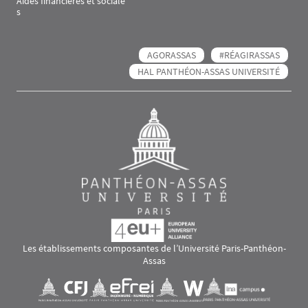
Aides financières et sociale
s
AGORASSAS
#RÉAGIRASSAS
HAL PANTHÉON-ASSAS UNIVERSITÉ
Les établissements composantes de l’Université Paris-Panthéon-
Assas
Images
Visuel svg
Visuel svg
Visuel svg
Visuel svg