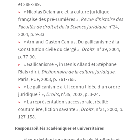
et 288-289.
« Nicolas Delamare et la culture juridique
française des pré-Lumières »,
Revue d’histoire des
Facultés de droit et de la Science juridique
, n°24,
2004, p. 9-33.
« Armand-Gaston Camus. Du gallicanisme à la
Constitution civile du clergé »,
Droits
, n° 39, 2004,
p. 77-90.
« Gallicanisme », in Denis Alland et Stéphane
Rials (dir.),
Dictionnaire de la culture juridique
,
Paris, PUF, 2003, p. 761-765.
« Le gallicanisme a-t-il connu l’idée d’un ordre
juridique ? »,
Droits
, n°35, 2002, p. 3-24.
« La représentation successorale, réalité
coutumière, fiction savante »,
Droits
, n°31, 2000, p.
127-158.
Responsabilités académiques et universitaires
Vice-président en charge de la vie étudiante et