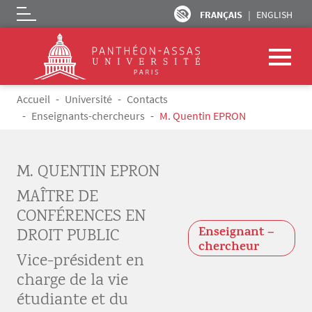
FRANÇAIS
ENGLISH
Logo
Aller au contenu principal
Fil d'Ariane
Accueil
Université
Contacts
Enseignants-chercheurs
M. Quentin EPRON
M. QUENTIN EPRON
MAÎTRE DE
CONFÉRENCES EN
Enseignant –
DROIT PUBLIC
chercheur
Vice-président en
charge de la vie
étudiante et du