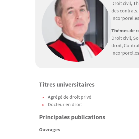
Droit civil, T
des contrats,
incorporelle
Thèmes de re
Droit civil, S
droit, Contra
incorporelle
Titres universitaires
Texte
Agrégé de droit privé
Docteur en droit
Principales publications
Ouvrages