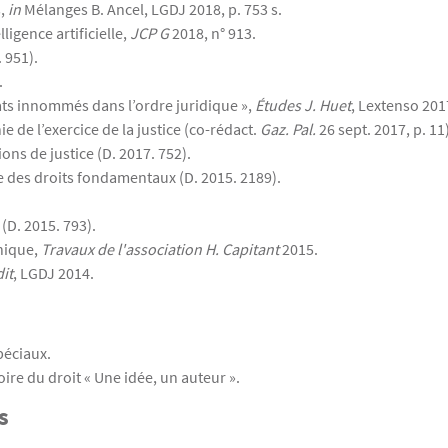
s,
in
Mélanges B. Ancel, LGDJ 2018, p. 753 s.
ligence artificielle,
JCP G
2018, n° 913.
 951).
.
rats innommés dans l’ordre juridique »,
Études J. Huet
, Lextenso 2017
e de l’exercice de la justice (co-rédact.
Gaz. Pal.
26 sept. 2017, p. 11)
ons de justice (D. 2017. 752).
hie des droits fondamentaux (D. 2015. 2189).
 (D. 2015. 793).
onique,
Travaux de l'association H. Capitant
2015.
dit
, LGDJ 2014.
spéciaux.
ire du droit « Une idée, un auteur ».
s