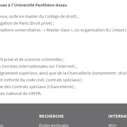
ues à l'Université Panthéon-Assas
lence, suite en master du Collège de droit) ;
tion de Paris (Droit privé) ;
tions universitaires : « Master class », co-organisation IEJ (
moot c
privé et de sciences criminelles ;
(normes internationales sur l’Internet) ;
gnement supérieur, ainsi que de la Chancellerie (notamment : droit 
(refonte du code civil, Contrats spéciaux) ;
des Contrats spéciaux (Chancellerie) ;
en national du CRFPA.
RECHERCHE
INTERNA
on
Écoles doctorales
4EU+