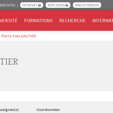
NOS SITES
INTRANET
MON ASSAS
BIBLIOTHÈQUES
Assas
VERSITÉ
FORMATIONS
RECHERCHE
INTERNA
. Pierre-Yves GAUTIER
TIER
nseignée(s)
Coordonnées