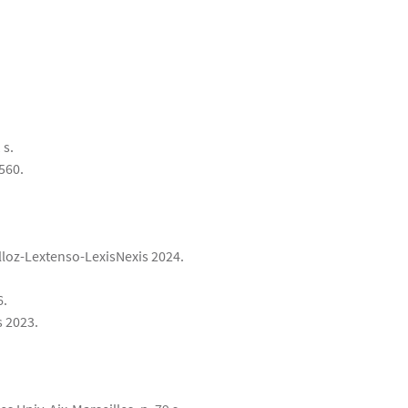
 s.
 560.
lloz-Lextenso-LexisNexis 2024.
6.
s 2023.