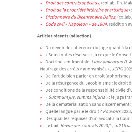
Droit des contrats spéciaux
, (collab. Ph. Ma
Droit de la propriété littéraire et artistique
(c
Dictionnaire du Bicentenaire Dalloz
,
(collab
Code civil « Napoléon » de 1804
,
réédition av
Articles récents (sélection)
Du devoir de cohérence du juge quant à la d
« Sous toutes réserves », à ce que le Conseil
Doctrine sentimentale,
Liber amicorum D. 
Naufrage des arrêts « anonymisés »,
JCP
G 2025
De l'art de bien parler en droit (aphorismes 
De la résurgence du Jacobinisme : le droit de
Des conditions de la responsabilité civile d’
« Summum jus, summa injuria »
: le juge fr
De la dématérialisation sans discernement : 
Quelle langue parle le droit ?
Pouvoirs
2023,
Des qualités requises d'un avocat à la Cour :
Le bail,
Revue des contrats
2023/1, p. 215 s.