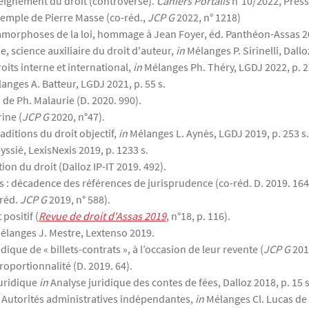
seignement du droit (controverse).
Cahiers Portalis
n°10/2022, Presse
exemple de Pierre Masse (co-réd.,
JCP G
2022, n° 1218)
morphoses de la loi, hommage à Jean Foyer, éd. Panthéon-Assas 202
ue, science auxiliaire du droit d'auteur,
in
Mélanges P. Sirinelli, Dallo
roits interne et international,
in
Mélanges Ph. Théry, LGDJ 2022, p. 2
anges A. Batteur, LGDJ 2021, p. 55 s.
 de Ph. Malaurie (D. 2020. 990).
rine (
JCP G
2020, n°47).
raditions du droit objectif,
in
Mélanges L. Aynès, LGDJ 2019, p. 253 s.
ssié, LexisNexis 2019, p. 1233 s.
ion du droit (Dalloz IP-IT 2019. 492).
s : décadence des références de jurisprudence (co-réd. D. 2019. 164
-réd.
JCP G
2019, n° 588).
positif (
Revue de droit d'Assas 2019
, n°18, p. 116).
élanges J. Mestre, Lextenso 2019.
ique de « billets-contrats », à l’occasion de leur revente (
JCP G
2019
proportionnalité (D. 2019. 64).
juridique
in
Analyse juridique des contes de fées, Dalloz 2018, p. 15 s
les Autorités administratives indépendantes,
in
Mélanges Cl. Lucas de 