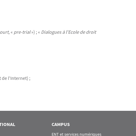
ourt,
«
pre-trial
») ; «
Dialogues à l'Ecole de droit
de l'Internet) ;
TIONAL
CAMPUS
ENT et services numériques