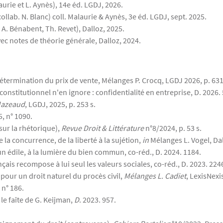
laurie et L. Aynès), 14e éd. LGDJ, 2026.
ollab. N. Blanc) coll. Malaurie & Aynès, 3e éd. LGDJ, sept. 2025.
. A. Bénabent, Th. Revet), Dalloz, 2025.
ec notes de théorie générale, Dalloz, 2024.
étermination du prix de vente, Mélanges P. Crocq, LGDJ 2026, p. 631
 constitutionnel n'en ignore : confidentialité en entreprise, D. 2026.
Mazeaud
, LGDJ, 2025, p. 253 s.
, n° 1090.
sur la rhétorique),
Revue Droit & Littérature
n°8/2024, p. 53 s.
 la concurrence, de la liberté à la sujétion,
in
Mélanges L. Vogel, Da
un édile, à la lumière du bien commun, co-réd., D. 2024. 1184.
ançais recompose à lui seul les valeurs sociales, co-réd., D. 2023. 224
pour un droit naturel du procès civil,
Mélanges L. Cadiet
, LexisNexi
 n° 186.
 le faîte de G. Keijman,
D
. 2023. 957.