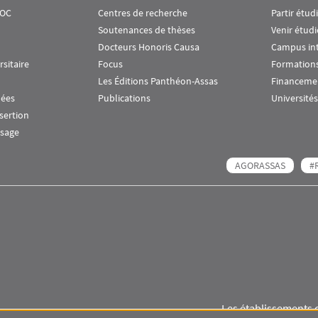
OOC
Centres de recherche
Partir étud
Soutenances de thèses
Venir étudi
Docteurs Honoris Causa
Campus in
rsitaire
Focus
Formations
Les Éditions Panthéon-Assas
Financeme
nées
Publications
Universités
nsertion
ssage
AGORASSAS
#
Les établissements 