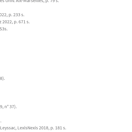
s Univ. Aix-Marseilles, p. 79 s.
2, p. 233 s.
z 2022, p. 671 s.
53s.
8).
, n° 37).
.
Leyssac, LexisNexis 2018, p. 181 s.