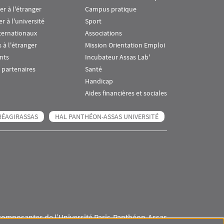
ier à l'étranger
Campus pratique
er à l'université
Sport
ternationaux
Associations
 à l'étranger
Mission Orientation Emploi
nts
Incubateur Assas Lab'
 partenaires
Santé
Handicap
Aides financières et sociales
RÉAGIRASSAS
HAL PANTHÉON-ASSAS UNIVERSITÉ
composantes de l’Université Paris-Panthéon-Assas