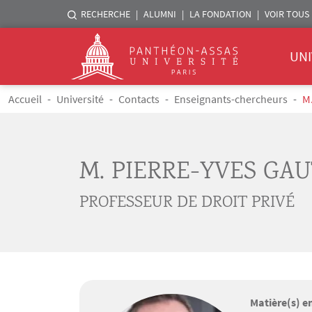
Menu liste sites Assas
RECHERCHE
ALUMNI
LA FONDATION
VOIR TOUS 
Menu 
Logo
UNI
Aller au contenu principal
Fil d'Ariane
Accueil
Université
Contacts
Enseignants-chercheurs
M
M. PIERRE-YVES GAU
PROFESSEUR DE DROIT PRIVÉ
Matière(s) e