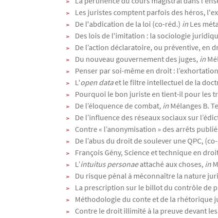
La pertinence du cours magistral dans l'en
Les juristes comptent parfois des héros, l'
De l'abdication de la loi (co-réd.)
in
Les méta
Des lois de l'imitation : la sociologie juridiq
De l’action déclaratoire, ou préventive, en d
Du nouveau gouvernement des juges,
in
Mél
Penser par soi-même en droit : l’exhortation
L'
open data
et le filtre intellectuel de la doct
Pourquoi le bon juriste en tient-il pour les t
De l’éloquence de combat
, in
Mélanges B. Tey
De l’influence des réseaux sociaux sur l’édict
Contre « l’anonymisation » des arrêts publié
De l’abus du droit de soulever une QPC, (co
François Gény, Science et technique en droit 
L’
intuitus personae
attaché aux choses,
in
M
Du risque pénal à méconnaître la nature jurid
La prescription sur le billot du contrôle de 
Méthodologie du conte et de la rhétorique 
Contre le droit illimité à la preuve devant 