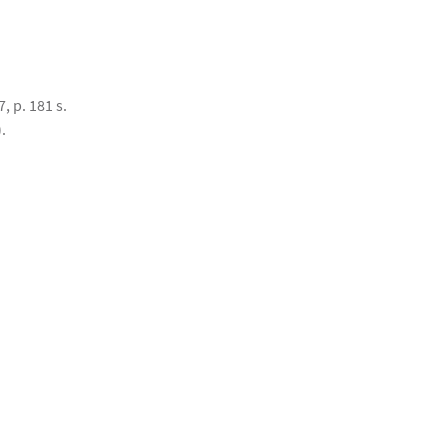
, p. 181 s.
.