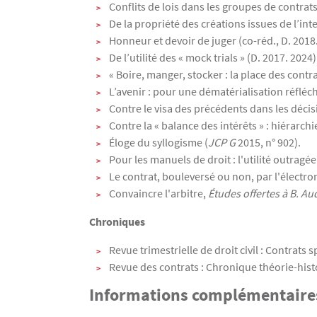
Conflits de lois dans les groupes de contrat
De la propriété des créations issues de l’intel
Honneur et devoir de juger (co-réd., D. 2018.
De l’utilité des « mock trials » (D. 2017. 2024)
« Boire, manger, stocker : la place des cont
L’avenir : pour une dématérialisation réfléchi
Contre le visa des précédents dans les décisi
Contre la « balance des intérêts » : hiérarc
Éloge du syllogisme (
JCP G
2015, n° 902).
Pour les manuels de droit : l'utilité outragée
Le contrat, bouleversé ou non, par l'électr
Convaincre l'arbitre,
Études offertes à B. Au
Chroniques
Revue trimestrielle de droit civil : Contrats 
Revue des contrats : Chronique théorie-histo
Informations complémentaire