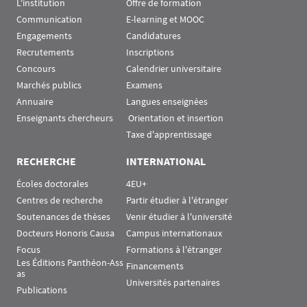
L'institution
Offre de formation
Communication
E-learning et MOOC
Engagements
Candidatures
Recrutements
Inscriptions
Concours
Calendrier universitaire
Marchés publics
Examens
Annuaire
Langues enseignées
Enseignants chercheurs
 Orientation et insertion
Taxe d'apprentissage
RECHERCHE
INTERNATIONAL
Écoles doctorales
4EU+
Centres de recherche
Partir étudier à l'étranger
Soutenances de thèses
Venir étudier à l'université
Docteurs Honoris Causa
Campus internationaux
Focus
Formations à l'étranger
Les Éditions Panthéon-Ass
Financements
as
Universités partenaires
Publications