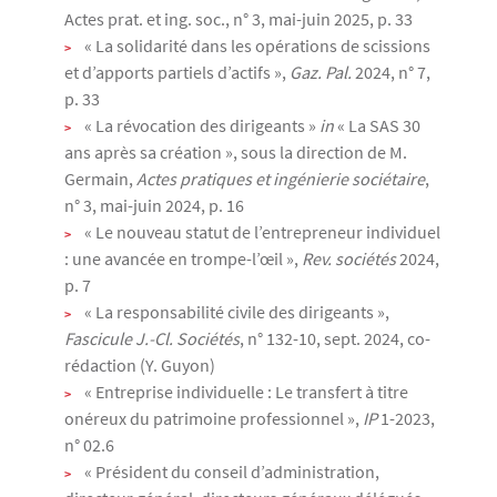
Actes prat. et ing. soc., n° 3, mai-juin 2025, p. 33
« La solidarité dans les opérations de scissions
et d’apports partiels d’actifs »,
Gaz. Pal.
2024, n° 7,
p. 33
« La révocation des dirigeants »
in
« La SAS 30
ans après sa création », sous la direction de M.
Germain,
Actes pratiques et ingénierie sociétaire
,
n° 3, mai-juin 2024, p. 16
« Le nouveau statut de l’entrepreneur individuel
: une avancée en trompe-l’œil »,
Rev. sociétés
2024,
p. 7
« La responsabilité civile des dirigeants »,
Fascicule J.-Cl. Sociétés
, n° 132-10, sept. 2024, co-
rédaction (Y. Guyon)
« Entreprise individuelle : Le transfert à titre
onéreux du patrimoine professionnel »,
IP
1-2023,
n° 02.6
« Président du conseil d’administration,