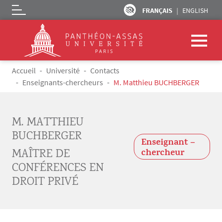
FRANÇAIS
ENGLISH
Logo
Aller au contenu principal
Fil d'Ariane
Accueil
Université
Contacts
Enseignants-chercheurs
M. Matthieu BUCHBERGER
M. MATTHIEU
BUCHBERGER
Enseignant –
MAÎTRE DE
chercheur
CONFÉRENCES EN
DROIT PRIVÉ