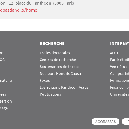
on - 12, place du Panthéon 75005 Paris
nzobastianello/home
RECHERCHE
INTERNA
on
Écoles doctorales
4EU+
OOC
Centres de recherche
Partir étud
Soutenances de thèses
Venir étudi
Docteurs Honoris Causa
Campus in
rsitaire
Focus
Formations
Les Éditions Panthéon-Assas
Financeme
nées
Publications
Universités
nsertion
ssage
AGORASSAS
#